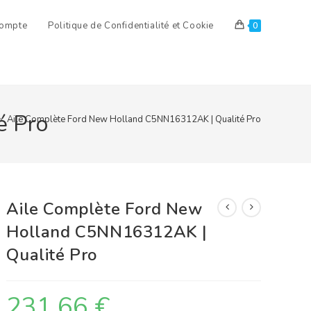
ompte
Politique de Confidentialité et Cookie
0
é Pro
>
Aile Complète Ford New Holland C5NN16312AK | Qualité Pro
Aile Complète Ford New
Holland C5NN16312AK |
Qualité Pro
231,66
€