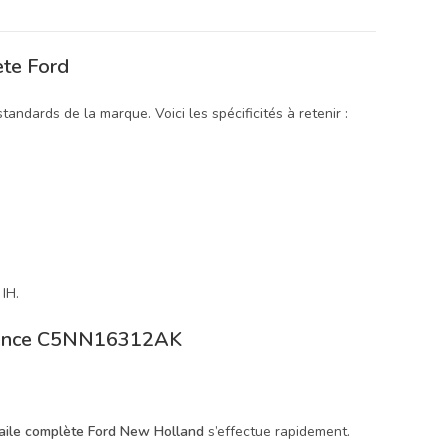
ète Ford
andards de la marque. Voici les spécificités à retenir :
IH.
férence C5NN16312AK
aile complète Ford New Holland
s’effectue rapidement.