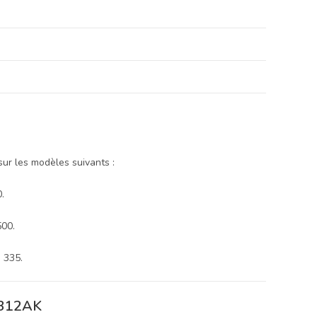
ur les modèles suivants :
.
500.
 335.
16312AK