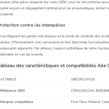
uisque cette pièce respecte les cotes OEM, vous ne rencontrerez aucun
ourbé assure un dégagement optimal pour les pneumatiques, évitant ai
ccidenté.
rotection contre les intempéries
n protégeant les parties mécaniques et le poste de conduite des éclabo
racteur. Effectivement, une carrosserie en bon état limite l’accumulatio
omposants adjacents. Par ailleurs, l’aspect esthétique de votre tracte
ndéniable en cas de revente.
ableau des caractéristiques et compatibilités Ail
ATTRIBUT
SPÉCIFICATION
Référence OEM
C5NN16312AK, 818166
Marques compatibles
Ford, New Holland, Case