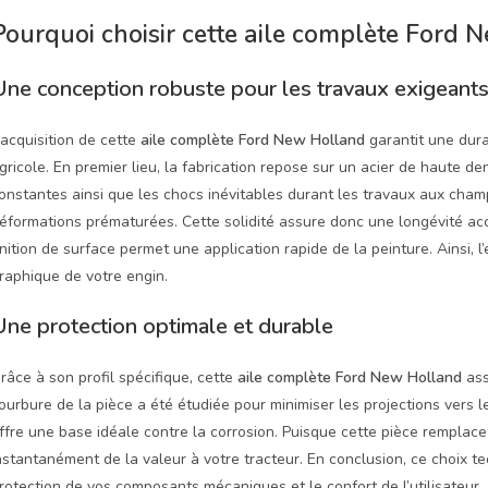
Pourquoi choisir cette aile complète Ford 
Une conception robuste pour les travaux exigeant
’acquisition de cette
aile complète Ford New Holland
garantit une dura
gricole. En premier lieu, la fabrication repose sur un acier de haute de
onstantes ainsi que les chocs inévitables durant les travaux aux champs
éformations prématurées. Cette solidité assure donc une longévité acc
inition de surface permet une application rapide de la peinture. Ainsi, 
raphique de votre engin.
Une protection optimale et durable
râce à son profil spécifique, cette
aile complète Ford New Holland
ass
ourbure de la pièce a été étudiée pour minimiser les projections vers le 
ffre une base idéale contre la corrosion. Puisque cette pièce remplac
nstantanément de la valeur à votre tracteur. En conclusion, ce choix t
rotection de vos composants mécaniques et le confort de l’utilisateur.