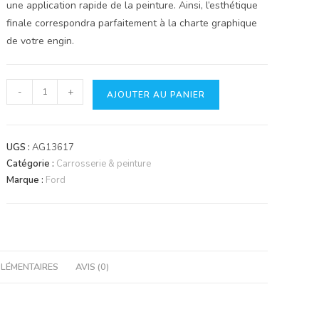
une application rapide de la peinture. Ainsi, l’esthétique
finale correspondra parfaitement à la charte graphique
de votre engin.
quantité
-
+
AJOUTER AU PANIER
de
Aile
Complète
UGS :
AG13617
Ford
Catégorie :
Carrosserie & peinture
New
Marque :
Ford
Holland
C5NN16312AK
|
Qualité
Pro
LÉMENTAIRES
AVIS (0)