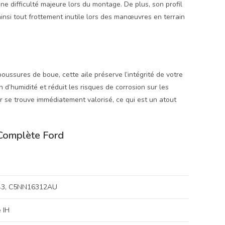
e difficulté majeure lors du montage. De plus, son profil
nsi tout frottement inutile lors des manœuvres en terrain
ussures de boue, cette aile préserve l’intégrité de votre
n d’humidité et réduit les risques de corrosion sur les
ur se trouve immédiatement valorisé, ce qui est un atout
e Complète Ford
43, C5NN16312AU
 IH