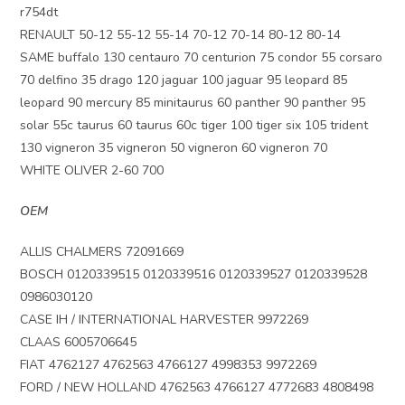
r754dt
RENAULT 50-12 55-12 55-14 70-12 70-14 80-12 80-14
SAME buffalo 130 centauro 70 centurion 75 condor 55 corsaro
70 delfino 35 drago 120 jaguar 100 jaguar 95 leopard 85
leopard 90 mercury 85 minitaurus 60 panther 90 panther 95
solar 55c taurus 60 taurus 60c tiger 100 tiger six 105 trident
130 vigneron 35 vigneron 50 vigneron 60 vigneron 70
WHITE OLIVER 2-60 700
OEM
ALLIS CHALMERS 72091669
BOSCH 0120339515 0120339516 0120339527 0120339528
0986030120
CASE IH / INTERNATIONAL HARVESTER 9972269
CLAAS 6005706645
FIAT 4762127 4762563 4766127 4998353 9972269
FORD / NEW HOLLAND 4762563 4766127 4772683 4808498