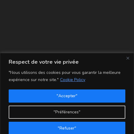
La carte
Respect de votre vie privée
"Nous utilisons des cookies pour vous garantir la meilleure
expérience sur notre site."
Cookie Policy
"Accepter"
Conditions Générales de Vente
Mentions légales
Mon compte
Politique de Confidentialité et Cookie
"Préférences"
Copyright - WordPress Theme by OceanWP
"Refuser"