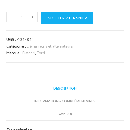
quantité
-
+
AJOUTER AU PANIER
de
Alternateur
MAHLE
UGS :
AG14044
Catégorie :
Démarreurs et alternateurs
Marque :
Fiatagri
,
Ford
DESCRIPTION
INFORMATIONS COMPLÉMENTAIRES
AVIS (0)