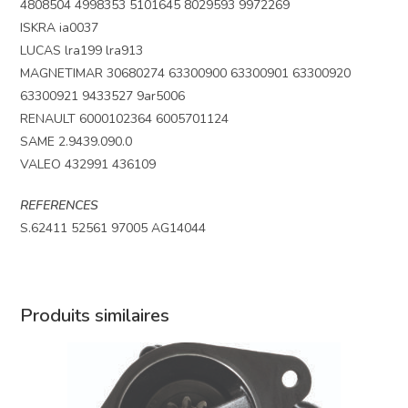
4808504 4998353 5101645 8029593 9972269
ISKRA ia0037
LUCAS lra199 lra913
MAGNETIMAR 30680274 63300900 63300901 63300920
63300921 9433527 9ar5006
RENAULT 6000102364 6005701124
SAME 2.9439.090.0
VALEO 432991 436109
REFERENCES
S.62411 52561 97005 AG14044
Produits similaires