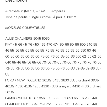
Description
Alternateur (Mahle) – 14V, 33 Ampères
Type de poulie: Single Groove, Ø poulie: 80mm
MODELES COMPATIBLES
ALLIS CHALMERS 5045 5050
FIAT 45-66 45-76 450 466 470 474 50-66 50-86 500 540 55-
46 55-56 55-65 55-66 55-75 55-76 55-85 55-86 550 60-46
60-56 60-65 60-66 60-75 60-76 60-85 60-86 600 62-85 62-86
640 65-46 65-56 65-66 70-56 70-65 70-66 70-75 70-76 70-86
72-85 72-86 80-65 80-66 80-75 80-76 80-88 82-85 82-86 88-
85
FORD / NEW HOLLAND 3010s 3435 3830 3830 orchard 3935
4010s 4030 4135 4230 4330 4330 vineyard 4430 4430 orchard
5010s
LAMBORGHINI 1056 1056dt 1356dt 553 653 653f 654 654dt
684dt 684f 684l 684n 754 754dt 765c 784l 854dt2rm r654dt