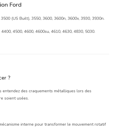
tion Ford
 3500 (US Built), 3550, 3600, 3600n, 3600v, 3930, 3930n.
 4400, 4500, 4600, 4600su, 4610, 4630, 4830, 5030.
cer ?
ous entendez des craquements métalliques lors des
re soient usées.
mécanisme interne pour transformer le mouvement rotatif