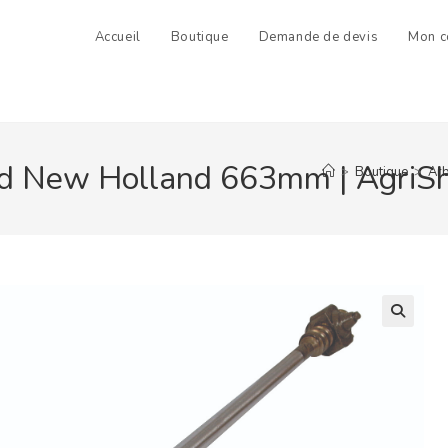
Accueil
Boutique
Demande de devis
Mon c
Ford New Holland 663mm | AgriS
>
Boutique
>
Arb