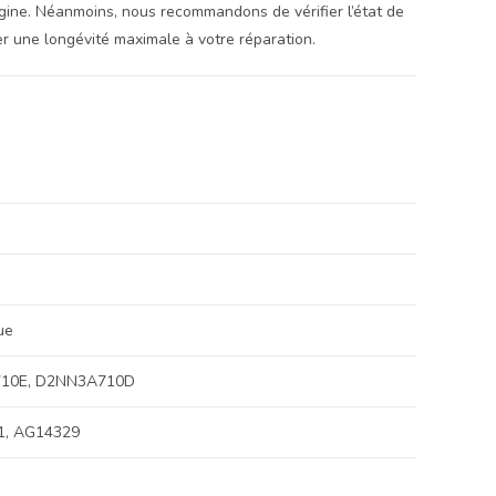
rigine. Néanmoins, nous recommandons de vérifier l’état de
r une longévité maximale à votre réparation.
ue
710E, D2NN3A710D
71, AG14329