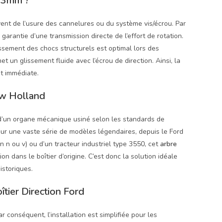
663mm ?
vent de l’usure des cannelures ou du système vis/écrou. Par
 garantie d’une transmission directe de l’effort de rotation.
issement des chocs structurels est optimal lors des
met un glissement fluide avec l’écrou de direction. Ainsi, la
st immédiate.
ew Holland
t d’un organe mécanique usiné selon les standards de
sur une vaste série de modèles légendaires, depuis le Ford
 n ou v) ou d’un tracteur industriel type 3550, cet
arbre
n dans le boîtier d’origine. C’est donc la solution idéale
istoriques.
tier Direction Ford
ar conséquent, l’installation est simplifiée pour les