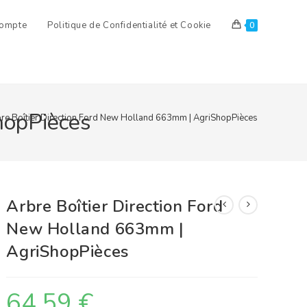
ompte
Politique de Confidentialité et Cookie
0
hopPièces
re Boîtier Direction Ford New Holland 663mm | AgriShopPièces
Arbre Boîtier Direction Ford
New Holland 663mm |
AgriShopPièces
64,59
€