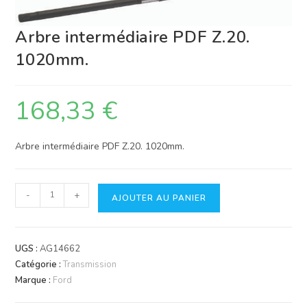
Arbre intermédiaire PDF Z.20.
1020mm.
168,33
€
Arbre intermédiaire PDF Z.20. 1020mm.
quantité
-
+
AJOUTER AU PANIER
de
Arbre
intermédiaire
UGS :
AG14662
PDF
Catégorie :
Transmission
Z.20.
Marque :
Ford
1020mm.