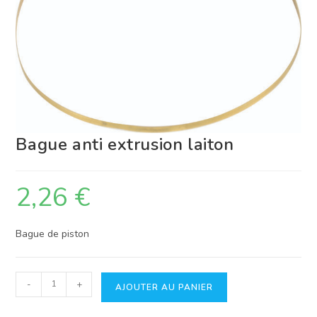
Bague anti extrusion laiton
2,26
€
Bague de piston
quantité
-
+
AJOUTER AU PANIER
de
Bague