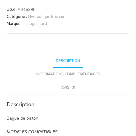
anti
UGS :
AG15990
extrusion
Catégorie :
Hydraulique tracteur
laiton
Marque :
Fiatagri
,
Ford
DESCRIPTION
INFORMATIONS COMPLÉMENTAIRES
AVIS (0)
Description
Bague de piston
MODELES COMPATIBLES