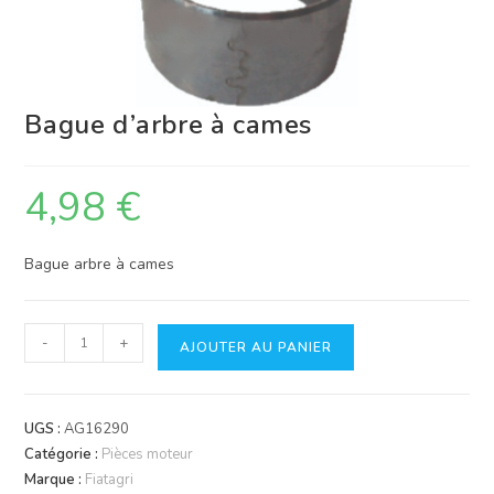
Bague d’arbre à cames
4,98
€
Bague arbre à cames
quantité
-
+
AJOUTER AU PANIER
de
Bague
d'arbre
UGS :
AG16290
à
Catégorie :
Pièces moteur
cames
Marque :
Fiatagri