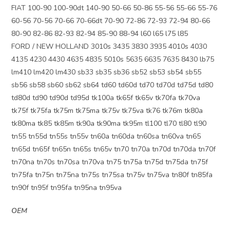
FIAT 100-90 100-90dt 140-90 50-66 50-86 55-56 55-66 55-76
60-56 70-56 70-66 70-66dt 70-90 72-86 72-93 72-94 80-66
80-90 82-86 82-93 82-94 85-90 88-94 l60 l65 l75 l85
FORD / NEW HOLLAND 3010s 3435 3830 3935 4010s 4030
4135 4230 4430 4635 4835 5010s 5635 6635 7635 8430 lb75
lm410 lm420 lm430 sb33 sb35 sb36 sb52 sb53 sb54 sb55
sb56 sb58 sb60 sb62 sb64 td60 td60d td70 td70d td75d td80
td80d td90 td90d td95d tk100a tk65f tk65v tk70fa tk70va
tk75f tk75fa tk75m tk75ma tk75v tk75va tk76 tk76m tk80a
tk80ma tk85 tk85m tk90a tk90ma tk95m tl100 tl70 tl80 tl90
tn55 tn55d tn55s tn55v tn60a tn60da tn60sa tn60va tn65
tn65d tn65f tn65n tn65s tn65v tn70 tn70a tn70d tn70da tn70f
tn70na tn70s tn70sa tn70va tn75 tn75a tn75d tn75da tn75f
tn75fa tn75n tn75na tn75s tn75sa tn75v tn75va tn80f tn85fa
tn90f tn95f tn95fa tn95na tn95va
OEM