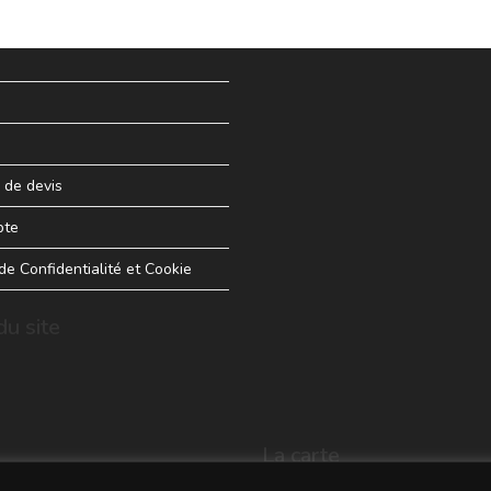
de devis
pte
 de Confidentialité et Cookie
u site
La carte