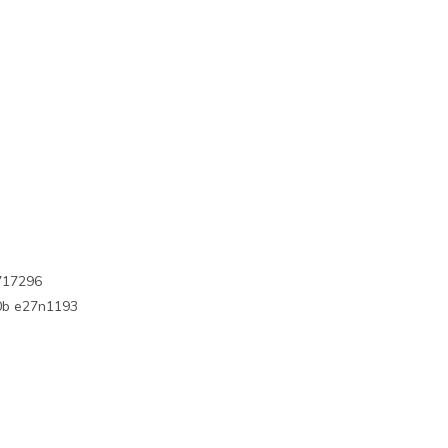
717296
0b e27n1193