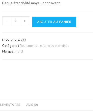
Bague étanchéïté moyeu pont avant
quantité
-
+
AJOUTER AU PANIER
de
Bague
étanchéïté
UGS :
AG14599
moyeu
Catégorie :
Roulements - courroies et chaines
pont
Marque :
Ford
avant
LÉMENTAIRES
AVIS (0)