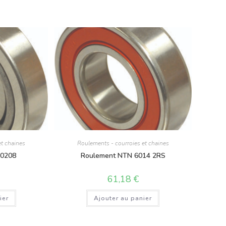
et chaines
Roulements - courroies et chaines
30208
Roulement NTN 6014 2RS
61,18
€
ier
Ajouter au panier