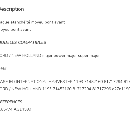
escription
ague étanchéïté moyeu pont avant
oyeu pont avant
ODELES COMPATIBLES
ORD / NEW HOLLAND major power major super major
OEM
ASE IH / INTERNATIONAL HARVESTER 1193 71452160 81717294 81
ORD / NEW HOLLAND 1193 71452160 81717294 81717296 e27n119
EFERENCES
.65774 AG14599