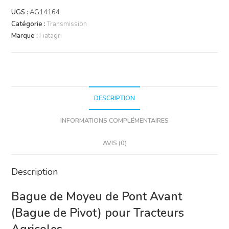
Moyeu
UGS :
AG14164
Pont
Catégorie :
Transmission
Avant
Marque :
Fiatagri
Case
IH,
Fiat,
New
Holland
DESCRIPTION
INFORMATIONS COMPLÉMENTAIRES
AVIS (0)
Description
Bague de Moyeu de Pont Avant
(Bague de Pivot) pour Tracteurs