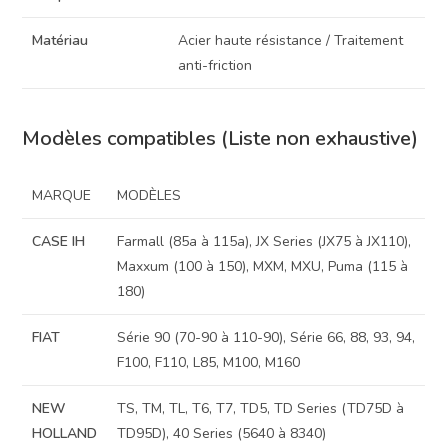
Matériau
Acier haute résistance / Traitement
anti-friction
Modèles compatibles (Liste non exhaustive)
MARQUE
MODÈLES
CASE IH
Farmall (85a à 115a), JX Series (JX75 à JX110),
Maxxum (100 à 150), MXM, MXU, Puma (115 à
180)
FIAT
Série 90 (70-90 à 110-90), Série 66, 88, 93, 94,
F100, F110, L85, M100, M160
NEW
TS, TM, TL, T6, T7, TD5, TD Series (TD75D à
HOLLAND
TD95D), 40 Series (5640 à 8340)