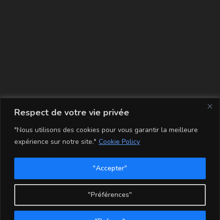
La carte
Respect de votre vie privée
"Nous utilisons des cookies pour vous garantir la meilleure
expérience sur notre site."
Cookie Policy
"Accepter"
Conditions Générales de Vente
Mentions légales
Mon compte
Politique de Confidentialité et Cookie
"Préférences"
Copyright - WordPress Theme by OceanWP