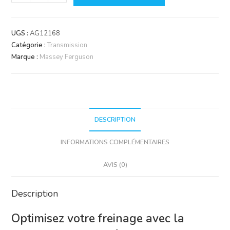
de
Bague
Palier
UGS :
AG12168
Axe
Catégorie :
Transmission
Frein
Marque :
Massey Ferguson
35x38x36.4mm
|
Massey
Ferguson
DESCRIPTION
INFORMATIONS COMPLÉMENTAIRES
AVIS (0)
Description
Optimisez votre freinage avec la