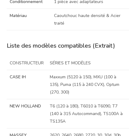
Conditionnement
1 pièce avec adaptateurs
Matériau
Caoutchouc haute densité & Acier
traité
Liste des modèles compatibles (Extrait)
CONSTRUCTEUR
SÉRIES ET MODÈLES
CASE IH
Maxxum (5120 à 150), MXU (100 à
135), Puma (115 à 240 CVX), Optum
(270, 300)
NEW HOLLAND
T6 (120 à 180), T6010 à T6090, T7
(140 à 315 Autocommand), TS100A à
TS135A
MASSEY
2620, 2640, 2680, 2720, 30, 30d, 30h