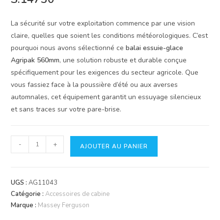
La sécurité sur votre exploitation commence par une vision
claire, quelles que soient les conditions météorologiques. C’est
pourquoi nous avons sélectionné ce
balai essuie-glace
Agripak 560mm
, une solution robuste et durable conçue
spécifiquement pour les exigences du secteur agricole. Que
vous fassiez face à la poussière d’été ou aux averses
automnales, cet équipement garantit un essuyage silencieux
et sans traces sur votre pare-brise.
quantité
-
+
AJOUTER AU PANIER
de
Balai
Essuie-
UGS :
AG11043
Glace
Catégorie :
Accessoires de cabine
Agripak
Marque :
Massey Ferguson
560mm