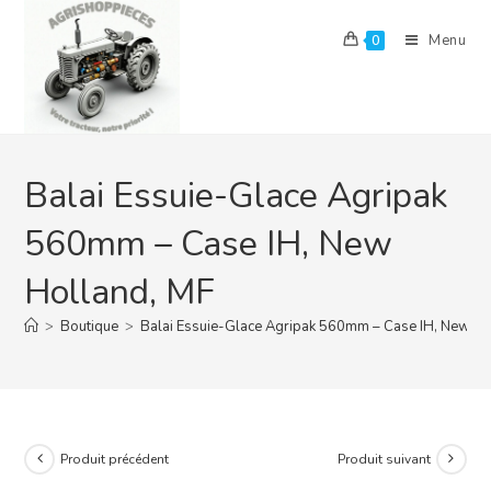
Skip
to
Menu
0
content
Balai Essuie-Glace Agripak
560mm – Case IH, New
Holland, MF
>
Boutique
>
Balai Essuie-Glace Agripak 560mm – Case IH, New Ho
Produit précédent
Produit suivant