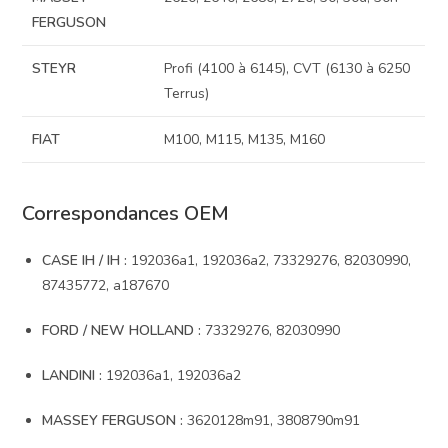
FERGUSON
STEYR
Profi (4100 à 6145), CVT (6130 à 6250
Terrus)
FIAT
M100, M115, M135, M160
Correspondances OEM
CASE IH / IH :
192036a1, 192036a2, 73329276, 82030990,
87435772, a187670
FORD / NEW HOLLAND :
73329276, 82030990
LANDINI :
192036a1, 192036a2
MASSEY FERGUSON :
3620128m91, 3808790m91