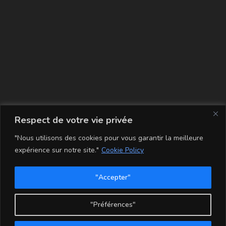
La carte
Respect de votre vie privée
"Nous utilisons des cookies pour vous garantir la meilleure
expérience sur notre site."
Cookie Policy
"Accepter"
Conditions Générales de Vente
Mentions légales
Mon compte
Politique de Confidentialité et Cookie
"Préférences"
Copyright - WordPress Theme by OceanWP