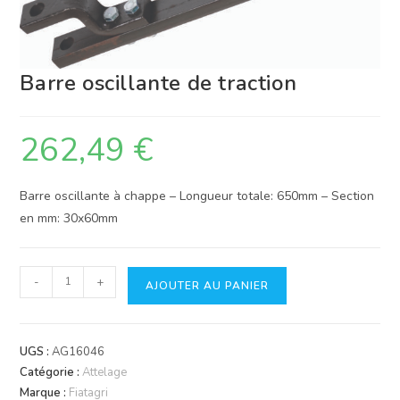
Barre oscillante de traction
262,49
€
Barre oscillante à chappe – Longueur totale: 650mm – Section
en mm: 30x60mm
quantité
-
+
AJOUTER AU PANIER
de
Barre
oscillante
UGS :
AG16046
de
Catégorie :
Attelage
traction
Marque :
Fiatagri