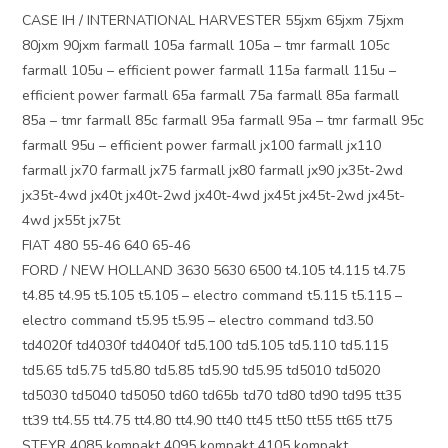
CASE IH / INTERNATIONAL HARVESTER 55jxm 65jxm 75jxm
80jxm 90jxm farmall 105a farmall 105a – tmr farmall 105c
farmall 105u – efficient power farmall 115a farmall 115u –
efficient power farmall 65a farmall 75a farmall 85a farmall
85a – tmr farmall 85c farmall 95a farmall 95a – tmr farmall 95c
farmall 95u – efficient power farmall jx100 farmall jx110
farmall jx70 farmall jx75 farmall jx80 farmall jx90 jx35t-2wd
jx35t-4wd jx40t jx40t-2wd jx40t-4wd jx45t jx45t-2wd jx45t-
4wd jx55t jx75t
FIAT 480 55-46 640 65-46
FORD / NEW HOLLAND 3630 5630 6500 t4.105 t4.115 t4.75
t4.85 t4.95 t5.105 t5.105 – electro command t5.115 t5.115 –
electro command t5.95 t5.95 – electro command td3.50
td4020f td4030f td4040f td5.100 td5.105 td5.110 td5.115
td5.65 td5.75 td5.80 td5.85 td5.90 td5.95 td5010 td5020
td5030 td5040 td5050 td60 td65b td70 td80 td90 td95 tt35
tt39 tt4.55 tt4.75 tt4.80 tt4.90 tt40 tt45 tt50 tt55 tt65 tt75
STEYR 4085 kompakt 4095 kompakt 4105 kompakt