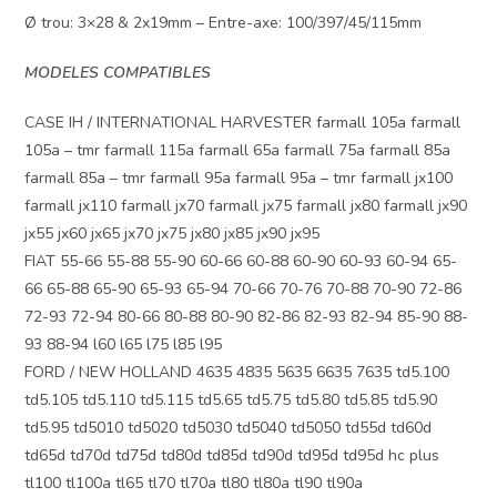
Ø trou: 3×28 & 2x19mm – Entre-axe: 100/397/45/115mm
MODELES COMPATIBLES
CASE IH / INTERNATIONAL HARVESTER farmall 105a farmall
105a – tmr farmall 115a farmall 65a farmall 75a farmall 85a
farmall 85a – tmr farmall 95a farmall 95a – tmr farmall jx100
farmall jx110 farmall jx70 farmall jx75 farmall jx80 farmall jx90
jx55 jx60 jx65 jx70 jx75 jx80 jx85 jx90 jx95
FIAT 55-66 55-88 55-90 60-66 60-88 60-90 60-93 60-94 65-
66 65-88 65-90 65-93 65-94 70-66 70-76 70-88 70-90 72-86
72-93 72-94 80-66 80-88 80-90 82-86 82-93 82-94 85-90 88-
93 88-94 l60 l65 l75 l85 l95
FORD / NEW HOLLAND 4635 4835 5635 6635 7635 td5.100
td5.105 td5.110 td5.115 td5.65 td5.75 td5.80 td5.85 td5.90
td5.95 td5010 td5020 td5030 td5040 td5050 td55d td60d
td65d td70d td75d td80d td85d td90d td95d td95d hc plus
tl100 tl100a tl65 tl70 tl70a tl80 tl80a tl90 tl90a