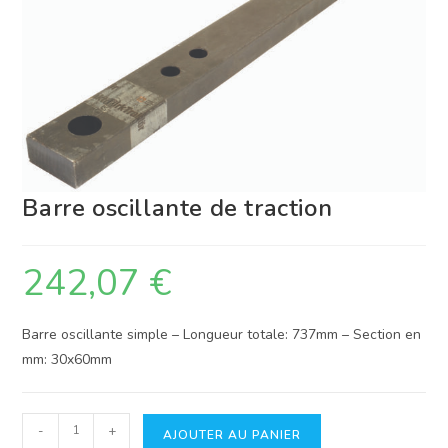
Barre oscillante de traction
242,07
€
Barre oscillante simple – Longueur totale: 737mm – Section en
mm: 30x60mm
quantité
-
+
AJOUTER AU PANIER