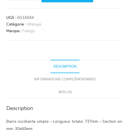
de
Barre
oscillante
UGS :
AG16044
de
Catégorie :
Attelage
traction
Marque :
Fiatagri
DESCRIPTION
INFORMATIONS COMPLÉMENTAIRES
AVIS (0)
Description
Barre oscillante simple – Longueur totale: 737mm – Section en
mm: 30x60mm