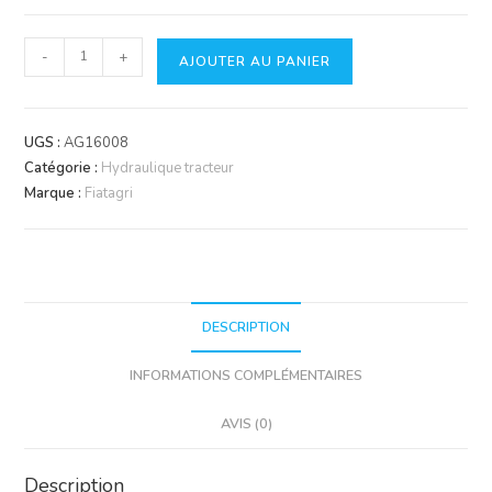
quantité
-
+
AJOUTER AU PANIER
de
Bielle
de
UGS :
AG16008
renvoi
Catégorie :
Hydraulique tracteur
axe
Marque :
Fiatagri
de
relevage
DESCRIPTION
INFORMATIONS COMPLÉMENTAIRES
AVIS (0)
Description