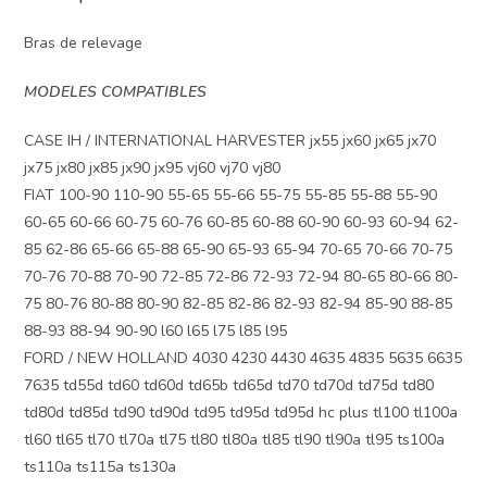
Bras de relevage
MODELES COMPATIBLES
CASE IH / INTERNATIONAL HARVESTER jx55 jx60 jx65 jx70
jx75 jx80 jx85 jx90 jx95 vj60 vj70 vj80
FIAT 100-90 110-90 55-65 55-66 55-75 55-85 55-88 55-90
60-65 60-66 60-75 60-76 60-85 60-88 60-90 60-93 60-94 62-
85 62-86 65-66 65-88 65-90 65-93 65-94 70-65 70-66 70-75
70-76 70-88 70-90 72-85 72-86 72-93 72-94 80-65 80-66 80-
75 80-76 80-88 80-90 82-85 82-86 82-93 82-94 85-90 88-85
88-93 88-94 90-90 l60 l65 l75 l85 l95
FORD / NEW HOLLAND 4030 4230 4430 4635 4835 5635 6635
7635 td55d td60 td60d td65b td65d td70 td70d td75d td80
td80d td85d td90 td90d td95 td95d td95d hc plus tl100 tl100a
tl60 tl65 tl70 tl70a tl75 tl80 tl80a tl85 tl90 tl90a tl95 ts100a
ts110a ts115a ts130a