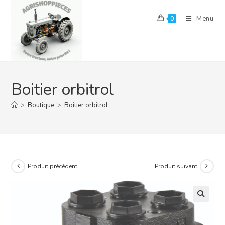
Skip
to
Menu
0
content
Boitier orbitrol
>
Boutique
>
Boitier orbitrol
Produit précédent
Produit suivant