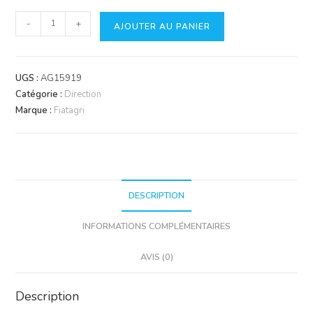
quantité
-
+
AJOUTER AU PANIER
de
Boitier
orbitrol
UGS :
AG15919
Catégorie :
Direction
Marque :
Fiatagri
DESCRIPTION
INFORMATIONS COMPLÉMENTAIRES
AVIS (0)
Description