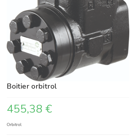
Boitier orbitrol
455,38
€
Orbitrol