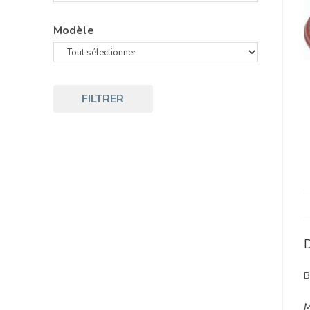
Modèle
FILTRER
D
B
M