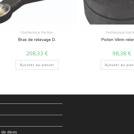
Hydraulique tracteur
Hydraulique tract
Bras de relevage D.
Piston Vérin rel
208,33
€
98,38
€
Ajouter au panier
Ajouter au pan
de devis