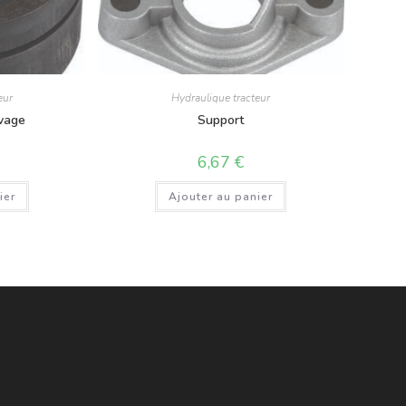
eur
Hydraulique tracteur
evage
Support
6,67
€
ier
Ajouter au panier