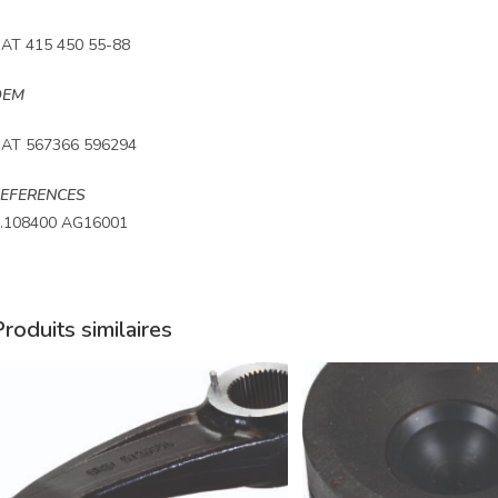
IAT 415 450 55-88
OEM
IAT 567366 596294
EFERENCES
.108400 AG16001
roduits similaires