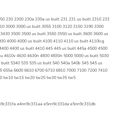
 230 2300 230a 230a us built 231 231 us built 2310 233
910 3000 3000 us built 3055 3100 3120 3150 3190 3300
 3430 3500 3500 us built 3550 3550 us built 3600 3600 us
30 4000 4000 us built 4100 4110 4110 us built 4110lcg
400 4400 us built 4410 445 445 us built 445a 4500 4500
0su 4610v 4630 4630n 4830 4830n 5000 5000 us built 5030
 built 5340 535 535 us built 540 540a 540b 545 545 us
55 655a 6600 6610 6700 6710 6810 7000 7100 7200 7410
00 tw10 tw15 tw20 tw25 tw30 tw35 tw5
9c331fa e4nn9c331aa e5nn9c331da e5nn9c331db