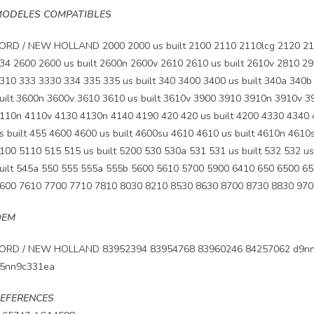
ODELES COMPATIBLES
ORD / NEW HOLLAND 2000 2000 us built 2100 2110 2110lcg 2120 2150
34 2600 2600 us built 2600n 2600v 2610 2610 us built 2610v 2810 2
310 333 3330 334 335 335 us built 340 3400 3400 us built 340a 340b
uilt 3600n 3600v 3610 3610 us built 3610v 3900 3910 3910n 3910v 39
110n 4110v 4130 4130n 4140 4190 420 420 us built 4200 4330 4340 4
s built 455 4600 4600 us built 4600su 4610 4610 us built 4610n 461
100 5110 515 515 us built 5200 530 530a 531 531 us built 532 532 us
uilt 545a 550 555 555a 555b 5600 5610 5700 5900 6410 650 6500 6
600 7610 7700 7710 7810 8030 8210 8530 8630 8700 8730 8830 97
OEM
ORD / NEW HOLLAND 83952394 83954768 83960246 84257062 d9nn
5nn9c331ea
EFERENCES