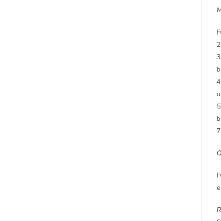
M
F
2
3
b
4
u
5
b
7
F
e
R