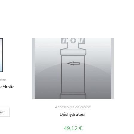
bine
e/droite
Accessoires de cabine
ier
Déshydrateur
49,12
€