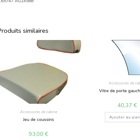
.65747 AG14588
roduits similaires
Accessoires de ca
Vitre de porte gauch
40,37
€
Accessoires de cabine
Ajouter au pan
Jeu de coussins
93,00
€