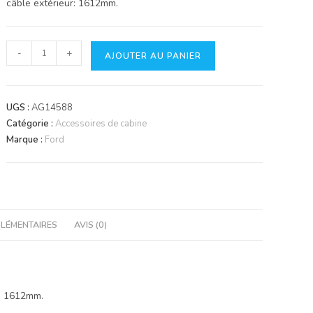
câble extérieur: 1612mm.
quantité
-
+
AJOUTER AU PANIER
de
Câble
arrêt
UGS :
AG14588
moteur
Catégorie :
Accessoires de cabine
1600mm
Marque :
Ford
LÉMENTAIRES
AVIS (0)
r: 1612mm.