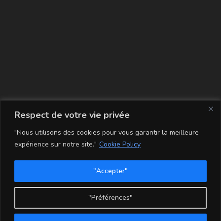
La carte
Respect de votre vie privée
"Nous utilisons des cookies pour vous garantir la meilleure
expérience sur notre site."
Cookie Policy
"Accepter"
Conditions Générales de Vente
Mentions légales
Mon compte
Politique de Confidentialité et Cookie
"Préférences"
Copyright - WordPress Theme by OceanWP