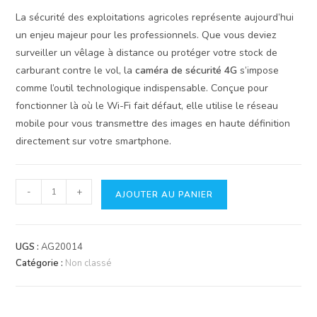
La sécurité des exploitations agricoles représente aujourd’hui
un enjeu majeur pour les professionnels. Que vous deviez
surveiller un vêlage à distance ou protéger votre stock de
carburant contre le vol, la
caméra de sécurité 4G
s’impose
comme l’outil technologique indispensable. Conçue pour
fonctionner là où le Wi-Fi fait défaut, elle utilise le réseau
mobile pour vous transmettre des images en haute définition
directement sur votre smartphone.
quantité
-
+
AJOUTER AU PANIER
de
Caméra
de
UGS :
AG20014
Sécurité
Catégorie :
Non classé
4G