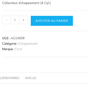
Collecteur échappement (4 Cyl.)
quantité
-
+
AJOUTER AU PANIER
de
Collecteur
échappement
UGS :
AG14698
90°
Catégorie :
Echappement
4
Marque :
Ford
cylindres
LÉMENTAIRES
AVIS (0)