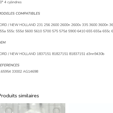
0° 4 cylindres
ODELES COMPATIBLES
ORD / NEW HOLLAND 231 256 2600 2600n 2600v 335 3600 3600n 360
55a 555c 555d 5600 5610 5700 575 575d 5900 6410 655 655a 655c 
OEM
ORD / NEW HOLLAND 1837151 81827151 81837151 d3nn9430b
EFERENCES
.65954 33002 AG14698
roduits similaires