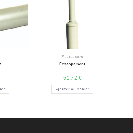
Echappement
t
Echappement
61,72
€
ier
Ajouter au panier