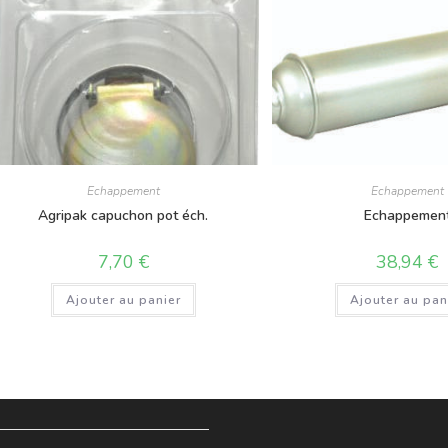
Echappement
Echappement
Agripak capuchon pot éch.
Echappemen
7,70
€
38,94
€
Ajouter au panier
Ajouter au pan