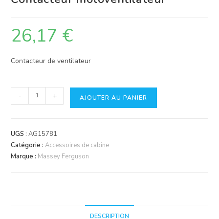
26,17
€
Contacteur de ventilateur
quantité
-
+
AJOUTER AU PANIER
de
Contacteur
motoventilateur
UGS :
AG15781
Catégorie :
Accessoires de cabine
Marque :
Massey Ferguson
DESCRIPTION