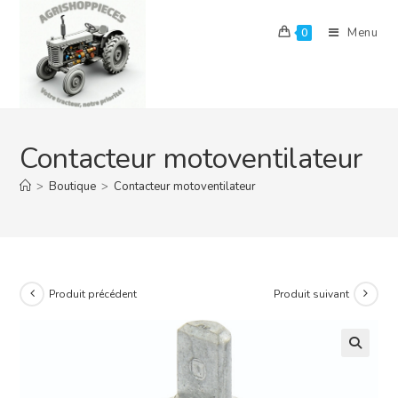
Skip
to
Menu
0
content
Contacteur motoventilateur
>
Boutique
>
Contacteur motoventilateur
Produit précédent
Produit suivant