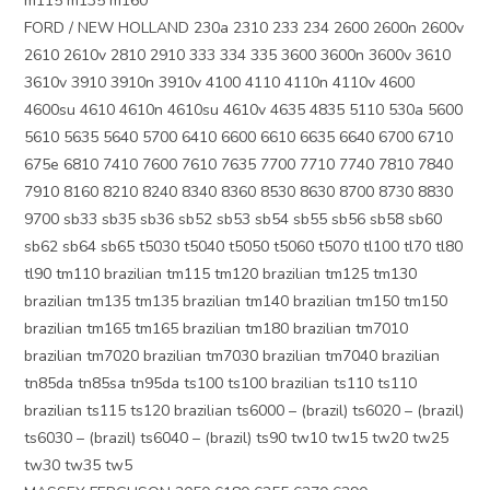
m115 m135 m160
FORD / NEW HOLLAND 230a 2310 233 234 2600 2600n 2600v
2610 2610v 2810 2910 333 334 335 3600 3600n 3600v 3610
3610v 3910 3910n 3910v 4100 4110 4110n 4110v 4600
4600su 4610 4610n 4610su 4610v 4635 4835 5110 530a 5600
5610 5635 5640 5700 6410 6600 6610 6635 6640 6700 6710
675e 6810 7410 7600 7610 7635 7700 7710 7740 7810 7840
7910 8160 8210 8240 8340 8360 8530 8630 8700 8730 8830
9700 sb33 sb35 sb36 sb52 sb53 sb54 sb55 sb56 sb58 sb60
sb62 sb64 sb65 t5030 t5040 t5050 t5060 t5070 tl100 tl70 tl80
tl90 tm110 brazilian tm115 tm120 brazilian tm125 tm130
brazilian tm135 tm135 brazilian tm140 brazilian tm150 tm150
brazilian tm165 tm165 brazilian tm180 brazilian tm7010
brazilian tm7020 brazilian tm7030 brazilian tm7040 brazilian
tn85da tn85sa tn95da ts100 ts100 brazilian ts110 ts110
brazilian ts115 ts120 brazilian ts6000 – (brazil) ts6020 – (brazil)
ts6030 – (brazil) ts6040 – (brazil) ts90 tw10 tw15 tw20 tw25
tw30 tw35 tw5