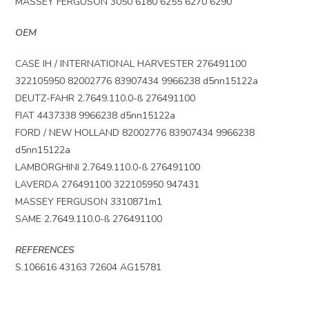
MASSEY FERGUSON 3050 6180 6255 6270 6290
OEM
CASE IH / INTERNATIONAL HARVESTER 276491100
322105950 82002776 83907434 9966238 d5nn15122a
DEUTZ-FAHR 2.7649.110.0-ß 276491100
FIAT 4437338 9966238 d5nn15122a
FORD / NEW HOLLAND 82002776 83907434 9966238
d5nn15122a
LAMBORGHINI 2.7649.110.0-ß 276491100
LAVERDA 276491100 322105950 947431
MASSEY FERGUSON 3310871m1
SAME 2.7649.110.0-ß 276491100
REFERENCES
S.106616 43163 72604 AG15781