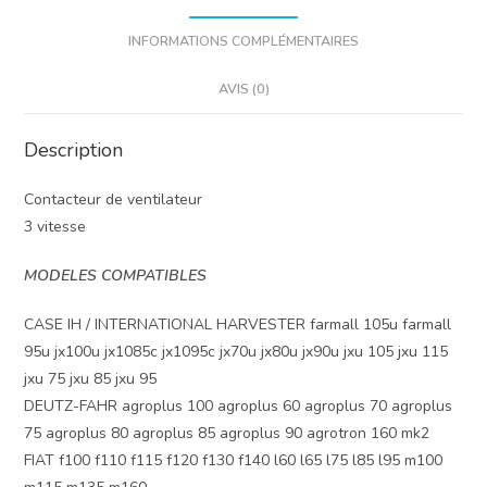
INFORMATIONS COMPLÉMENTAIRES
AVIS (0)
Description
Contacteur de ventilateur
3 vitesse
MODELES COMPATIBLES
CASE IH / INTERNATIONAL HARVESTER farmall 105u farmall
95u jx100u jx1085c jx1095c jx70u jx80u jx90u jxu 105 jxu 115
jxu 75 jxu 85 jxu 95
DEUTZ-FAHR agroplus 100 agroplus 60 agroplus 70 agroplus
75 agroplus 80 agroplus 85 agroplus 90 agrotron 160 mk2
FIAT f100 f110 f115 f120 f130 f140 l60 l65 l75 l85 l95 m100