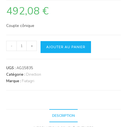
492,08
€
Couple cônique
quantité
-
+
AJOUTER AU PANIER
de
Couple
cônique
UGS :
AG15835
Catégorie :
Direction
Marque :
Fiatagri
DESCRIPTION