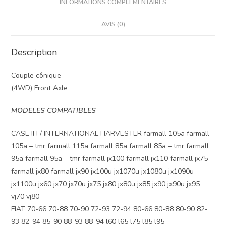
INFORMATIONS COMPLÉMENTAIRES
AVIS (0)
Description
Couple cônique
(4WD) Front Axle
MODELES COMPATIBLES
CASE IH / INTERNATIONAL HARVESTER farmall 105a farmall
105a – tmr farmall 115a farmall 85a farmall 85a – tmr farmall
95a farmall 95a – tmr farmall jx100 farmall jx110 farmall jx75
farmall jx80 farmall jx90 jx100u jx1070u jx1080u jx1090u
jx1100u jx60 jx70 jx70u jx75 jx80 jx80u jx85 jx90 jx90u jx95
vj70 vj80
FIAT 70-66 70-88 70-90 72-93 72-94 80-66 80-88 80-90 82-
93 82-94 85-90 88-93 88-94 l60 l65 l75 l85 l95