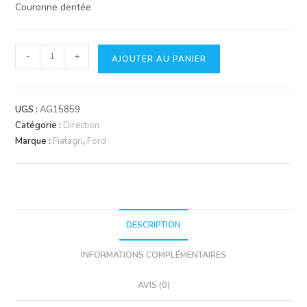
Couronne dentée
quantité
-
+
AJOUTER AU PANIER
de
Couronne
dentée
UGS :
AG15859
Catégorie :
Direction
Marque :
Fiatagri
,
Ford
DESCRIPTION
INFORMATIONS COMPLÉMENTAIRES
AVIS (0)