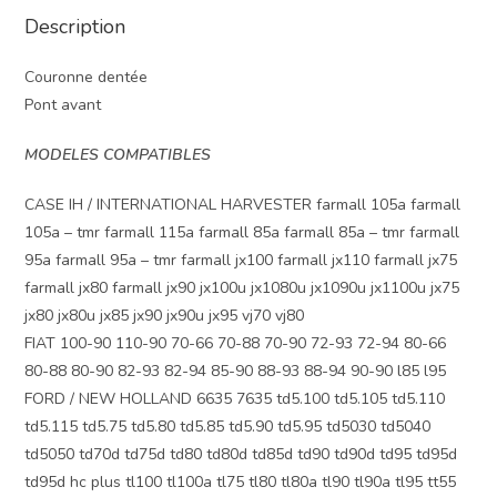
Description
Couronne dentée
Pont avant
MODELES COMPATIBLES
CASE IH / INTERNATIONAL HARVESTER farmall 105a farmall
105a – tmr farmall 115a farmall 85a farmall 85a – tmr farmall
95a farmall 95a – tmr farmall jx100 farmall jx110 farmall jx75
farmall jx80 farmall jx90 jx100u jx1080u jx1090u jx1100u jx75
jx80 jx80u jx85 jx90 jx90u jx95 vj70 vj80
FIAT 100-90 110-90 70-66 70-88 70-90 72-93 72-94 80-66
80-88 80-90 82-93 82-94 85-90 88-93 88-94 90-90 l85 l95
FORD / NEW HOLLAND 6635 7635 td5.100 td5.105 td5.110
td5.115 td5.75 td5.80 td5.85 td5.90 td5.95 td5030 td5040
td5050 td70d td75d td80 td80d td85d td90 td90d td95 td95d
td95d hc plus tl100 tl100a tl75 tl80 tl80a tl90 tl90a tl95 tt55