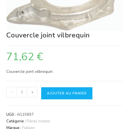
Couvercle joint vilbrequin
71,62
€
Couvercle joint vilbrequin
quantité
-
+
AJOUTER AU PANIER
de
Couvercle
joint
UGS :
AG15897
vilbrequin
Catégorie :
Pièces moteur
Marque :
Fiatagri