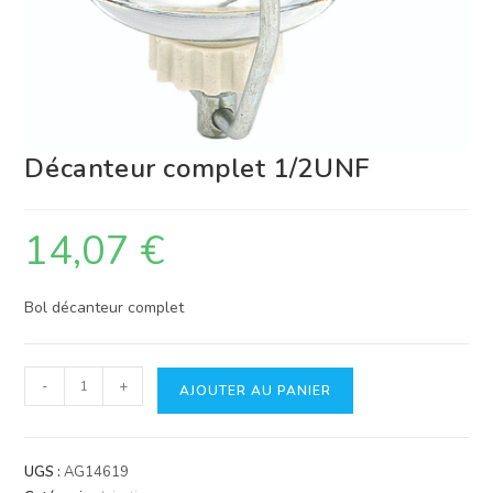
Décanteur complet 1/2UNF
14,07
€
Bol décanteur complet
quantité
-
+
AJOUTER AU PANIER
de
Décanteur
complet
UGS :
AG14619
1/2UNF