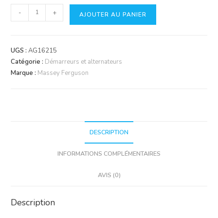
quantité
-
+
AJOUTER AU PANIER
de
Démarreur
MAHLE
UGS :
AG16215
Catégorie :
Démarreurs et alternateurs
Marque :
Massey Ferguson
DESCRIPTION
INFORMATIONS COMPLÉMENTAIRES
AVIS (0)
Description