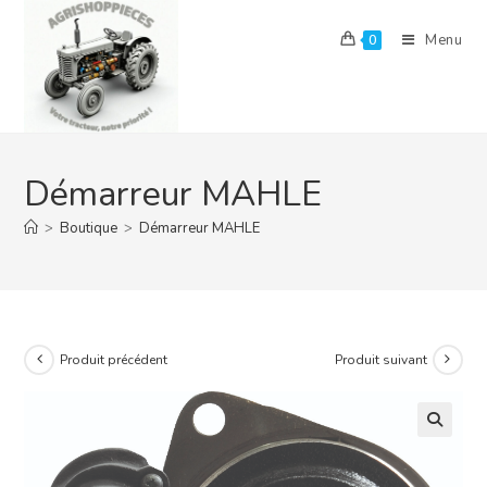
Skip
to
Menu
0
content
Démarreur MAHLE
>
Boutique
>
Démarreur MAHLE
Produit précédent
Produit suivant