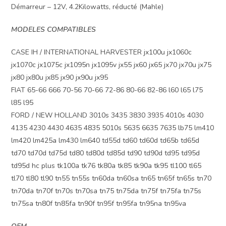
Démarreur – 12V, 4.2Kilowatts, réducté (Mahle)
MODELES COMPATIBLES
CASE IH / INTERNATIONAL HARVESTER jx100u jx1060c
jx1070c jx1075c jx1095n jx1095v jx55 jx60 jx65 jx70 jx70u jx75
jx80 jx80u jx85 jx90 jx90u jx95
FIAT 65-66 666 70-56 70-66 72-86 80-66 82-86 l60 l65 l75
l85 l95
FORD / NEW HOLLAND 3010s 3435 3830 3935 4010s 4030
4135 4230 4430 4635 4835 5010s 5635 6635 7635 lb75 lm410
lm420 lm425a lm430 lm640 td55d td60 td60d td65b td65d
td70 td70d td75d td80 td80d td85d td90 td90d td95 td95d
td95d hc plus tk100a tk76 tk80a tk85 tk90a tk95 tl100 tl65
tl70 tl80 tl90 tn55 tn55s tn60da tn60sa tn65 tn65f tn65s tn70
tn70da tn70f tn70s tn70sa tn75 tn75da tn75f tn75fa tn75s
tn75sa tn80f tn85fa tn90f tn95f tn95fa tn95na tn95va