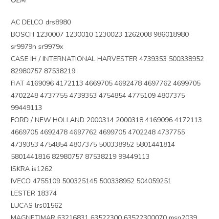
OEM
AC DELCO drs8980
BOSCH 1230007 1230010 1230023 1262008 986018980
sr9979n sr9979x
CASE IH / INTERNATIONAL HARVESTER 4739353 500338952
82980757 87538219
FIAT 4169096 4172113 4669705 4692478 4697762 4699705
4702248 4737755 4739353 4754854 4775109 4807375
99449113
FORD / NEW HOLLAND 2000314 2000318 4169096 4172113
4669705 4692478 4697762 4699705 4702248 4737755
4739353 4754854 4807375 500338952 5801441814
5801441816 82980757 87538219 99449113
ISKRA is1262
IVECO 4755109 500325145 500338952 504059251
LESTER 18374
LUCAS lrs01562
MAGNETIMAR 63216831 63522300 63522300070 msn2039