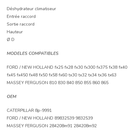
Déshydrateur climatiseur
Entrée raccord
Sortie raccord
Hauteur
Ø D
MODELES COMPATIBLES
FORD / NEW HOLLAND fx25 fx28 fx30 fx300 fx375 fx38 fx40
fx45 fx450 fx48 fx50 fx58 fx60 tx30 tx32 tx34 tx36 tx63
MASSEY FERGUSON 810 830 840 850 855 860 865
OEM
CATERPILLAR 8p-9991
FORD / NEW HOLLAND 89832539 9832539
MASSEY FERGUSON 284208m91 284208m92