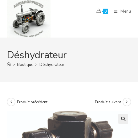
Skip
to
Menu
0
content
Déshydrateur
>
Boutique
>
Déshydrateur
Produit précédent
Produit suivant