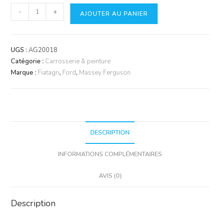
quantité
-
+
AJOUTER AU PANIER
de
Diluant
d'atelier
UGS :
AG20018
pot
Catégorie :
Carrosserie & peinture
de
Marque :
Fiatagri
,
Ford
,
Massey Ferguson
5litres
DESCRIPTION
INFORMATIONS COMPLÉMENTAIRES
AVIS (0)
Description