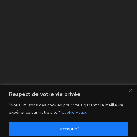
La carte
Respect de votre vie privée
"Nous utilisons des cookies pour vous garantir la meilleure
expérience sur notre site."
Cookie Policy
"Accepter"
Conditions Générales de Vente
Mentions légales
Mon compte