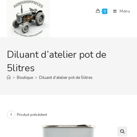
Skip
to
Menu
0
content
Diluant d’atelier pot de
5litres
>
Boutique
>
Diluant d’atelier pot de 5litres
Produit précédent