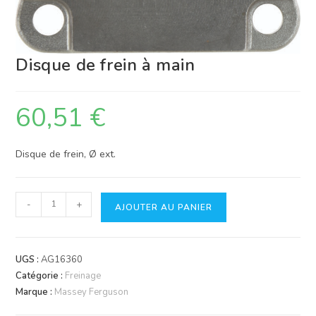
Disque de frein à main
60,51
€
Disque de frein, Ø ext.
quantité
-
+
AJOUTER AU PANIER
de
Disque
de
UGS :
AG16360
frein
Catégorie :
Freinage
à
Marque :
Massey Ferguson
main