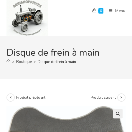
Skip
to
Menu
0
content
Disque de frein à main
>
Boutique
>
Disque de frein à main
Produit précédent
Produit suivant