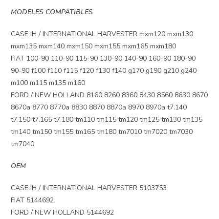
MODELES COMPATIBLES
CASE IH / INTERNATIONAL HARVESTER mxm120 mxm130
mxm135 mxm140 mxm150 mxm155 mxm165 mxm180
FIAT 100-90 110-90 115-90 130-90 140-90 160-90 180-90
90-90 f100 f110 f115 f120 f130 f140 g170 g190 g210 g240
m100 m115 m135 m160
FORD / NEW HOLLAND 8160 8260 8360 8430 8560 8630 8670
8670a 8770 8770a 8830 8870 8870a 8970 8970a t7.140
t7.150 t7.165 t7.180 tm110 tm115 tm120 tm125 tm130 tm135
tm140 tm150 tm155 tm165 tm180 tm7010 tm7020 tm7030
tm7040
OEM
CASE IH / INTERNATIONAL HARVESTER 5103753
FIAT 5144692
FORD / NEW HOLLAND 5144692