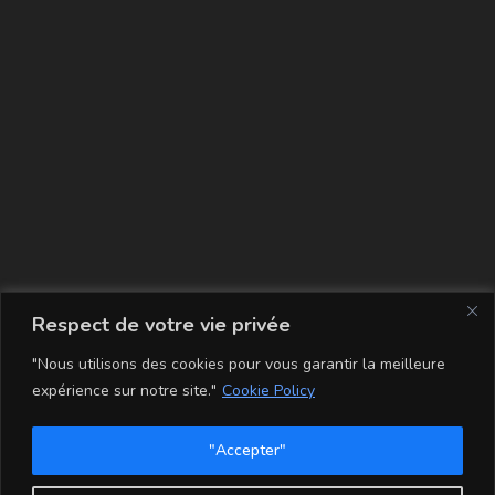
La carte
Respect de votre vie privée
"Nous utilisons des cookies pour vous garantir la meilleure
expérience sur notre site."
Cookie Policy
"Accepter"
Conditions Générales de Vente
Mentions légales
Mon compte