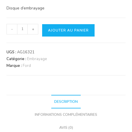
Disque d’embrayage
quantité
-
+
AJOUTER AU PANIER
de
Disque
d'embrayage
UGS :
AG16321
Catégorie :
Embrayage
Marque :
Ford
DESCRIPTION
INFORMATIONS COMPLÉMENTAIRES
AVIS (0)