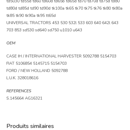
td5030 td55d td60 td60d td65b td65d td70 td70d td75d td80
td80d td85d td90 td90d tk100a tk65 tk70 tk75 tk76 tk80 tk80a
tk85 tk90 tk90a tk95 tt65d
UNIVERSAL TRACTORS 453 530 532l 533 603 640 642l 643
703 853 sd530 sd640 sd750 u1010 u643
OEM
CASE IH / INTERNATIONAL HARVESTER 5092788 5154703
FIAT 5106854 5145715 5154703
FORD / NEW HOLLAND 5092788
L.U.K. 328018616
REFERENCES
S.145664 AG16321
Produits similaires