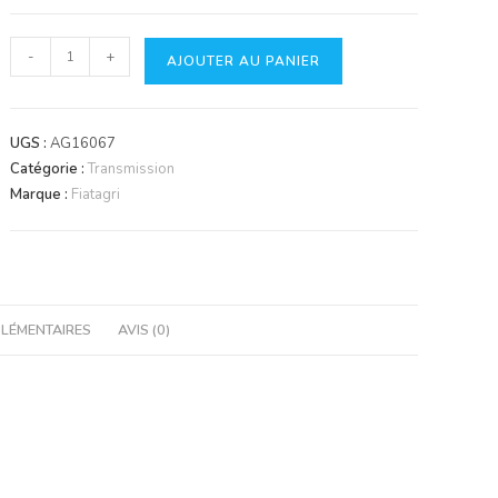
quantité
-
+
AJOUTER AU PANIER
de
Disque
d'embrayage
UGS :
AG16067
-
Catégorie :
Transmission
PDF
Marque :
Fiatagri
LÉMENTAIRES
AVIS (0)