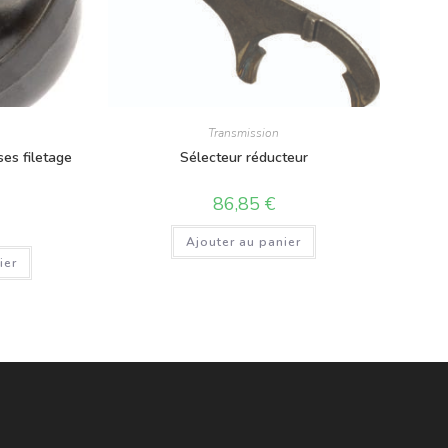
Transmission
ses filetage
Sélecteur réducteur
86,85
€
Ajouter au panier
ier