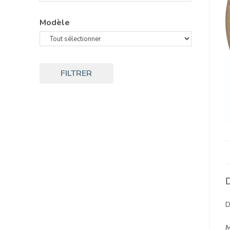
Modèle
FILTRER
D
D
M