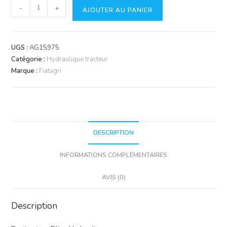
quantité
-
+
AJOUTER AU PANIER
de
Durite
hydraulique
UGS :
AG15975
Catégorie :
Hydraulique tracteur
Marque :
Fiatagri
DESCRIPTION
INFORMATIONS COMPLÉMENTAIRES
AVIS (0)
Description