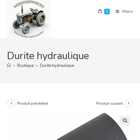
Skip
to
Menu
0
content
Durite hydraulique
>
Boutique
>
Durite hydraulique
Produit précédent
Produit suivant