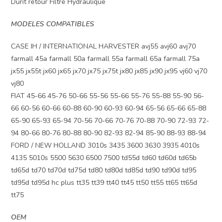
Durit retour Filtre Hydraulique
MODELES COMPATIBLES
CASE IH / INTERNATIONAL HARVESTER avj55 avj60 avj70
farmall 45a farmall 50a farmall 55a farmall 65a farmall 75a
jx55 jx55t jx60 jx65 jx70 jx75 jx75t jx80 jx85 jx90 jx95 vj60 vj70
vj80
FIAT 45-66 45-76 50-66 55-56 55-66 55-76 55-88 55-90 56-
66 60-56 60-66 60-88 60-90 60-93 60-94 65-56 65-66 65-88
65-90 65-93 65-94 70-56 70-66 70-76 70-88 70-90 72-93 72-
94 80-66 80-76 80-88 80-90 82-93 82-94 85-90 88-93 88-94
FORD / NEW HOLLAND 3010s 3435 3600 3630 3935 4010s
4135 5010s 5500 5630 6500 7500 td55d td60 td60d td65b
td65d td70 td70d td75d td80 td80d td85d td90 td90d td95
td95d td95d hc plus tt35 tt39 tt40 tt45 tt50 tt55 tt65 tt65d
tt75
OEM