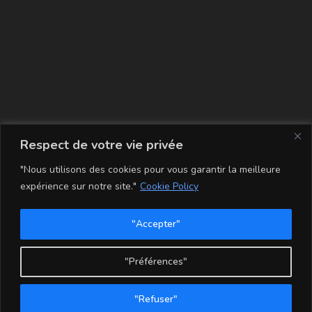
La carte
Respect de votre vie privée
"Nous utilisons des cookies pour vous garantir la meilleure
expérience sur notre site."
Cookie Policy
"Accepter"
Conditions Générales de Vente
Mentions légales
Mon compte
Politique de Confidentialité et Cookie
"Préférences"
Copyright - WordPress Theme by OceanWP
"Refuser"