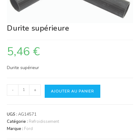
Durite supérieure
5,46
€
Durite supérieur
quantité
-
+
AJOUTER AU PANIER
de
Durite
supérieure
UGS :
AG14571
Catégorie :
Refroidissement
Marque :
Ford