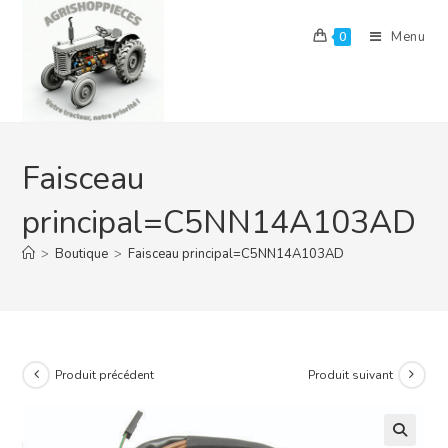
Skip
to
Menu
0
content
Faisceau
principal=C5NN14A103AD
>
Boutique
>
Faisceau principal=C5NN14A103AD
Produit précédent
Produit suivant