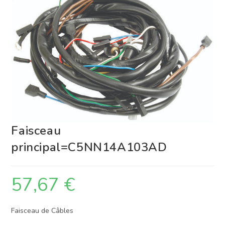
Faisceau
principal=C5NN14A103AD
57,67
€
Faisceau de Câbles