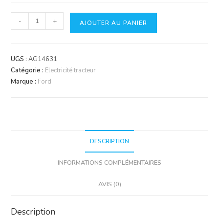
quantité
-
+
AJOUTER AU PANIER
de
Faisceau
principal=C5NN14A103AD
UGS :
AG14631
Catégorie :
Electricité tracteur
Marque :
Ford
DESCRIPTION
INFORMATIONS COMPLÉMENTAIRES
AVIS (0)
Description