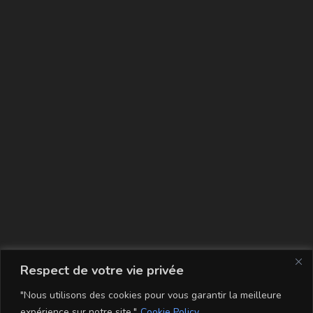
La carte
Respect de votre vie privée
"Nous utilisons des cookies pour vous garantir la meilleure
expérience sur notre site."
Cookie Policy