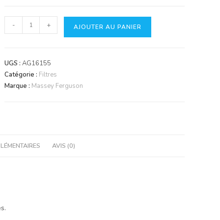
quantité
-
+
AJOUTER AU PANIER
de
filtre
à
UGS :
AG16155
huile
Catégorie :
Filtres
hydraulique
Marque :
Massey Ferguson
LÉMENTAIRES
AVIS (0)
s.