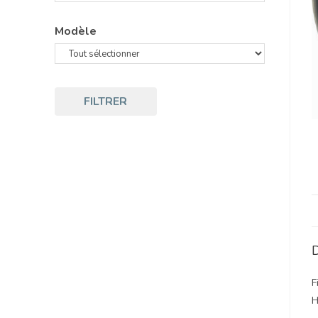
Modèle
FILTRER
D
F
H