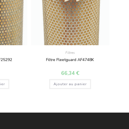
Filtres
AF25292
Filtre Fleetguard AF4748K
66,34
€
ier
Ajouter au panier