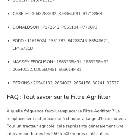
BOSCH :
1457429117
CASE IH :
3043283R92, 376364R91, 81718968
DONALDSON :
P172542, P550184, P779073
FORD :
11618024, 1531787, 84268745, 86546621,
EPN6731B
MASSEY FERGUSON :
1883258M91, 1883258M92,
26540132, 835568M91, 968614M91
PERKINS :
26540132, 2654063, 2654156, 30241, 32527
FAQ : Tout savoir sur le Filtre Agrifilter
À quelle fréquence faut-il remplacer le Filtre Agrifilter ?
Le
remplacement est préconisé à chaque vidange d’huile moteur.
Pour un tracteur agricole, cela représente généralement une
intervention toutes les 250 à 500 heures d’utilisation.