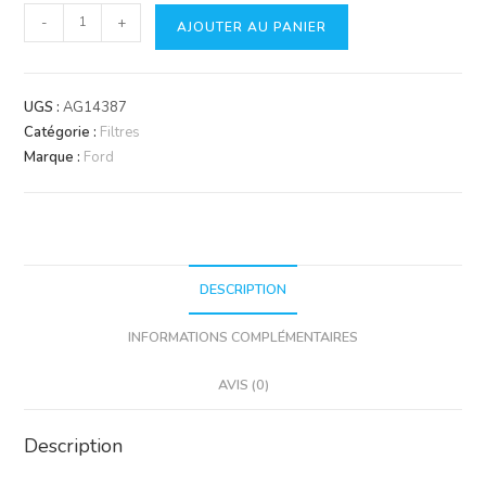
quantité
-
+
AJOUTER AU PANIER
de
Filtre
Agrifilter
UGS :
AG14387
-
Catégorie :
Filtres
Filtre
Marque :
Ford
à
Huile
Massey
Ferguson,
Case
DESCRIPTION
&
INFORMATIONS COMPLÉMENTAIRES
Ford
AVIS (0)
Description