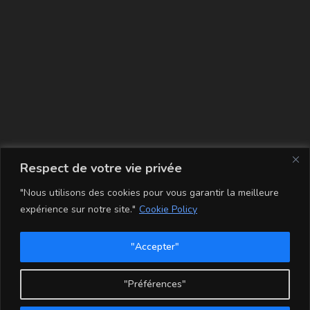
La carte
Respect de votre vie privée
"Nous utilisons des cookies pour vous garantir la meilleure
expérience sur notre site."
Cookie Policy
"Accepter"
Conditions Générales de Vente
Mentions légales
Mon compte
Politique de Confidentialité et Cookie
"Préférences"
Copyright - WordPress Theme by OceanWP