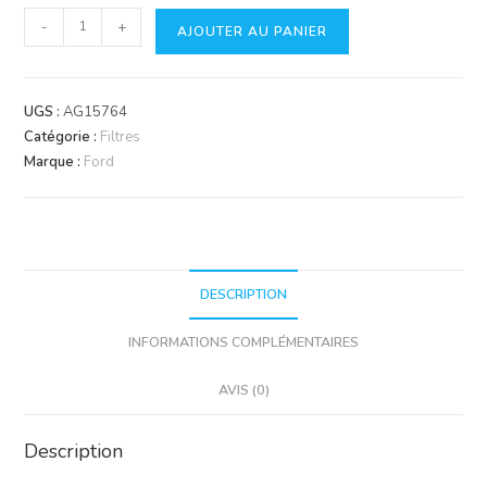
quantité
-
+
AJOUTER AU PANIER
de
Filtre
air
UGS :
AG15764
cab./457x147x59/Fiat
Catégorie :
Filtres
Marque :
Ford
DESCRIPTION
INFORMATIONS COMPLÉMENTAIRES
AVIS (0)
Description