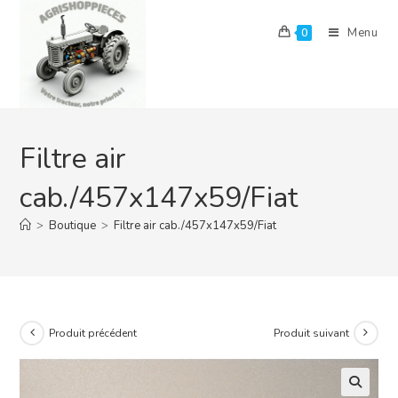
Skip
to
Menu
0
content
Filtre air
cab./457x147x59/Fiat
>
Boutique
>
Filtre air cab./457x147x59/Fiat
Produit précédent
Produit suivant