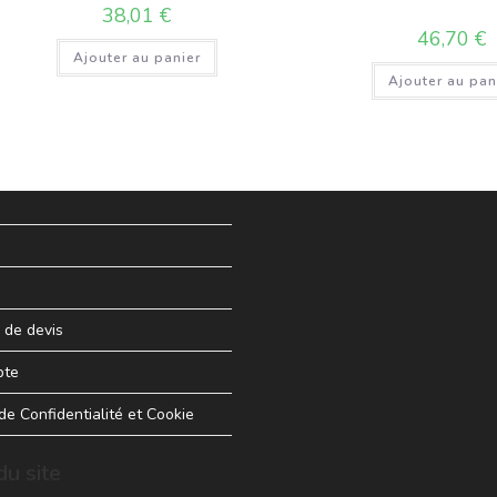
38,01
€
46,70
€
Ajouter au panier
Ajouter au pan
de devis
pte
 de Confidentialité et Cookie
u site