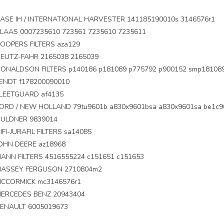
ASE IH / INTERNATIONAL HARVESTER 141185190010s 3146576r1
LAAS 0007235610 723561 7235610 7235611
OOPERS FILTERS aza129
EUTZ-FAHR 2165038 2165039
ONALDSON FILTERS p140186 p181089 p775792 p900152 smp18108
ENDT f178200090010
LEETGUARD af4135
ORD / NEW HOLLAND 79tu9601b a830x9601bsa a830x9601sa be1c9
ULDNER 9839014
IFI-JURAFIL FILTERS sa14085
OHN DEERE az18968
ANN FILTERS 4516555224 c151651 c151653
ASSEY FERGUSON 2710804m2
CCORMICK mc3146576r1
ERCEDES BENZ 20943404
ENAULT 6005019673