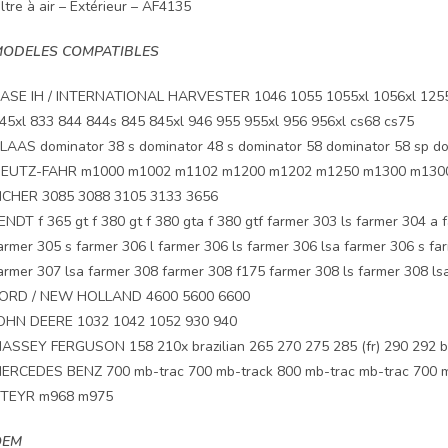
iltre à air – Extérieur – AF4135
ODELES COMPATIBLES
ASE IH / INTERNATIONAL HARVESTER 1046 1055 1055xl 1056xl 1255 
45xl 833 844 844s 845 845xl 946 955 955xl 956 956xl cs68 cs75
LAAS dominator 38 s dominator 48 s dominator 58 dominator 58 sp do
EUTZ-FAHR m1000 m1002 m1102 m1200 m1202 m1250 m1300 m130
ICHER 3085 3088 3105 3133 3656
ENDT f 365 gt f 380 gt f 380 gta f 380 gtf farmer 303 ls farmer 304 a 
armer 305 s farmer 306 l farmer 306 ls farmer 306 lsa farmer 306 s f
armer 307 lsa farmer 308 farmer 308 f175 farmer 308 ls farmer 308 lsa
ORD / NEW HOLLAND 4600 5600 6600
OHN DEERE 1032 1042 1052 930 940
ASSEY FERGUSON 158 210x brazilian 265 270 275 285 (fr) 290 292 br
ERCEDES BENZ 700 mb-trac 700 mb-track 800 mb-trac mb-trac 700 m
TEYR m968 m975
OEM