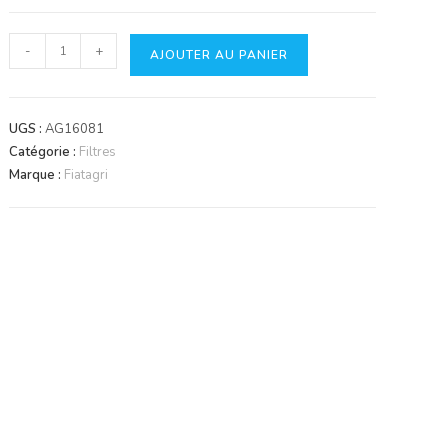
quantité
-
+
AJOUTER AU PANIER
de
Filtre
Fleetguard
UGS :
AG16081
AF4135
Catégorie :
Filtres
Marque :
Fiatagri