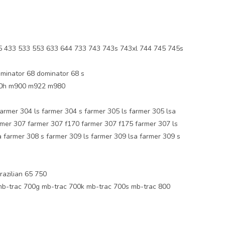
433 533 553 633 644 733 743 743s 743xl 744 745 745s
minator 68 dominator 68 s
0h m900 m922 m980
farmer 304 ls farmer 304 s farmer 305 ls farmer 305 lsa
armer 307 farmer 307 f170 farmer 307 f175 farmer 307 ls
 farmer 308 s farmer 309 ls farmer 309 lsa farmer 309 s
azilian 65 750
b-trac 700g mb-trac 700k mb-trac 700s mb-trac 800