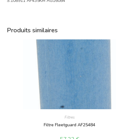
S.108911 AF435KM AG16084
Produits similaires
Filtres
Filtre Fleetguard AF25484