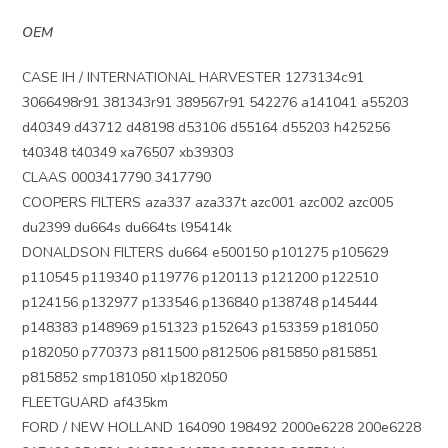
OEM
CASE IH / INTERNATIONAL HARVESTER 1273134c91
3066498r91 381343r91 389567r91 542276 a141041 a55203
d40349 d43712 d48198 d53106 d55164 d55203 h425256
t40348 t40349 xa76507 xb39303
CLAAS 0003417790 3417790
COOPERS FILTERS aza337 aza337t azc001 azc002 azc005
du2399 du664s du664ts l95414k
DONALDSON FILTERS du664 e500150 p101275 p105629
p110545 p119340 p119776 p120113 p121200 p122510
p124156 p132977 p133546 p136840 p138748 p145444
p148383 p148969 p151323 p152643 p153359 p181050
p182050 p770373 p811500 p812506 p815850 p815851
p815852 smp181050 xlp182050
FLEETGUARD af435km
FORD / NEW HOLLAND 164090 198492 2000e6228 200e6228