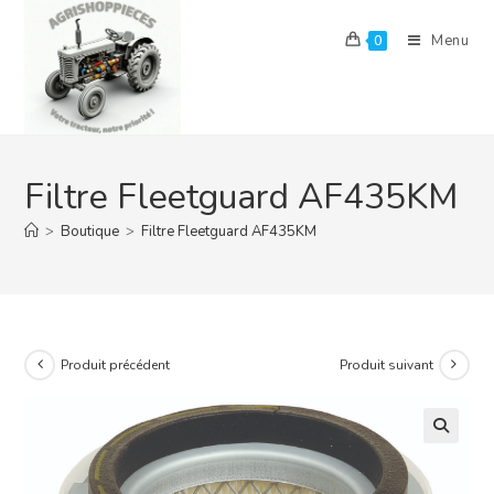
Skip
to
Menu
0
content
Filtre Fleetguard AF435KM
>
Boutique
>
Filtre Fleetguard AF435KM
Produit précédent
Produit suivant