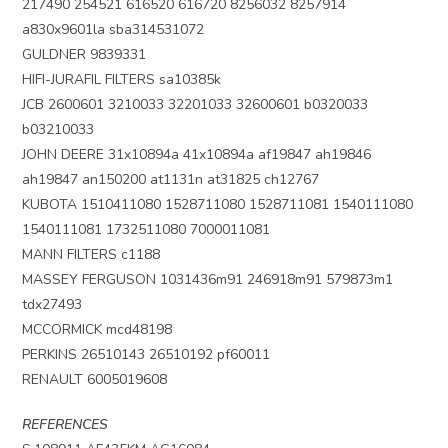
217490 254521 616520 616720 8256032 8257914
a830x9601la sba314531072
GULDNER 9839331
HIFI-JURAFIL FILTERS sa10385k
JCB 2600601 3210033 32201033 32600601 b0320033
b03210033
JOHN DEERE 31x10894a 41x10894a af19847 ah19846
ah19847 an150200 at1131n at31825 ch12767
KUBOTA 1510411080 1528711080 1528711081 1540111080
1540111081 1732511080 7000011081
MANN FILTERS c1188
MASSEY FERGUSON 1031436m91 246918m91 579873m1
tdx27493
MCCORMICK mcd48198
PERKINS 26510143 26510192 pf60011
RENAULT 6005019608
REFERENCES