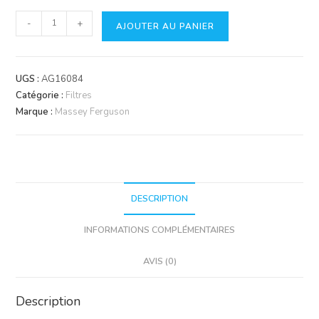
quantité
-
+
AJOUTER AU PANIER
de
Filtre
Fleetguard
UGS :
AG16084
AF435KM
Catégorie :
Filtres
Marque :
Massey Ferguson
DESCRIPTION
INFORMATIONS COMPLÉMENTAIRES
AVIS (0)
Description