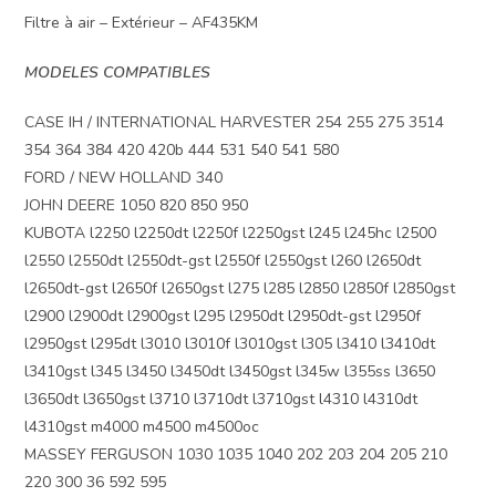
Filtre à air – Extérieur – AF435KM
MODELES COMPATIBLES
CASE IH / INTERNATIONAL HARVESTER 254 255 275 3514
354 364 384 420 420b 444 531 540 541 580
FORD / NEW HOLLAND 340
JOHN DEERE 1050 820 850 950
KUBOTA l2250 l2250dt l2250f l2250gst l245 l245hc l2500
l2550 l2550dt l2550dt-gst l2550f l2550gst l260 l2650dt
l2650dt-gst l2650f l2650gst l275 l285 l2850 l2850f l2850gst
l2900 l2900dt l2900gst l295 l2950dt l2950dt-gst l2950f
l2950gst l295dt l3010 l3010f l3010gst l305 l3410 l3410dt
l3410gst l345 l3450 l3450dt l3450gst l345w l355ss l3650
l3650dt l3650gst l3710 l3710dt l3710gst l4310 l4310dt
l4310gst m4000 m4500 m4500oc
MASSEY FERGUSON 1030 1035 1040 202 203 204 205 210
220 300 36 592 595