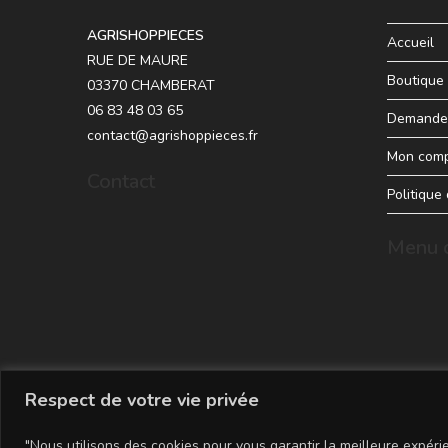
AGRISHOPPIECES
Accueil
RUE DE MAURE
Boutique
03370 CHAMBERAT
06 83 48 03 65
Demande 
contact@agrishoppieces.fr
Mon com
Contact
Politique
Menu d
Respect de votre vie privée
"Nous utilisons des cookies pour vous garantir la meilleure expérie