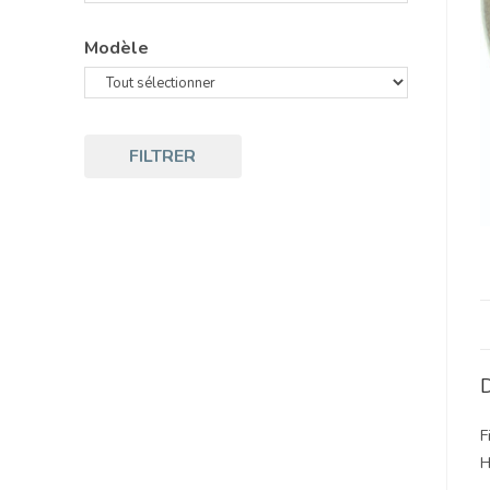
Modèle
FILTRER
D
F
H