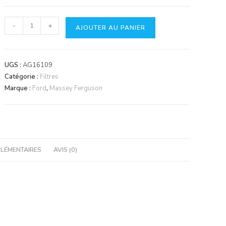
quantité
-
+
AJOUTER AU PANIER
de
Filtre
Fleetguard
UGS :
AG16109
HF6002
Catégorie :
Filtres
Marque :
Ford
,
Massey Ferguson
LÉMENTAIRES
AVIS (0)