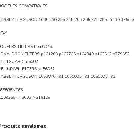
ODELES COMPATIBLES
ASSEY FERGUSON 1085 230 235 245 255 265 275 285 (fr) 30 375e br
OEM
OOPERS FILTERS hem6075
ONALDSON FILTERS p161268 p162766 p164349 p165612 p779652
LEETGUARD hf6002
IFI-JURAFIL FILTERS sh56052
ASSEY FERGUSON 1053870m91 1060005m91 1060005m92
EFERENCES
.109266 HF6003 AG16109
roduits similaires