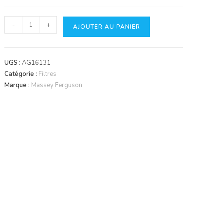
quantité
-
+
AJOUTER AU PANIER
de
Filtre
Fleetguard
UGS :
AG16131
LF596
Catégorie :
Filtres
Marque :
Massey Ferguson