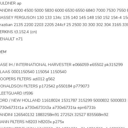
ULDNER ap
ANDINI 4000 4500 5000 5830 6000 6530 6550 6840 7000 7530 7550 
ASSEY FERGUSON 130 133 134c 135 140 145 148 150 152 154-4 154
razilian 2135 2200 2203 2205 244cf 25 2500 30 300 302 304 3165 33
ERKINS t3.152.4 (cn)
ENAULT n71
OEM
ASE IH / INTERNATIONAL HARVESTER e066059 e65502 pk315299
LAAS 0001150540 115054 1150540
OOPERS FILTERS azl012 g562
ONALDSON FILTERS p172542 p550184 p779073
LEETGUARD lf596
ORD / NEW HOLLAND 11618024 1531787 315299 5000832 5000833 
730x6731t1a a730x6731t3a a730x6731ta epn6731b
ANDINI 126540132 1883258m91 27252t 32527 835568m92
ANN FILTERS h8203 h8203x p275x