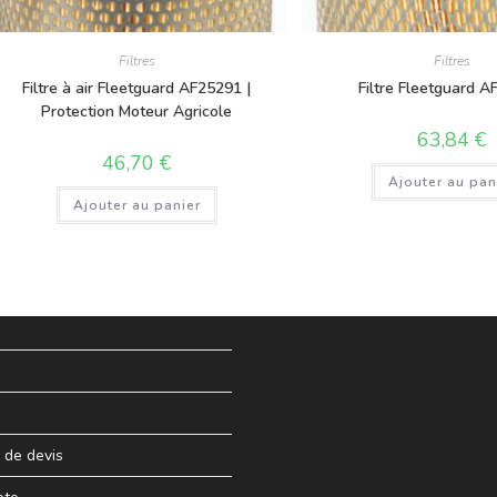
Filtres
Filtres
Filtre à air Fleetguard AF25291 |
Filtre Fleetguard 
Protection Moteur Agricole
63,84
€
46,70
€
Ajouter au pan
Ajouter au panier
de devis