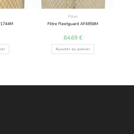
Filtres
AF1744M
Filtre Fleetguard AF4856M
84,69
€
ier
Ajouter au panier