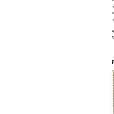
M
8
P
R
R
S
P