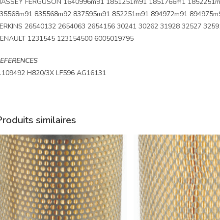
ASSEY FERGUSON 1640996m91 1851251m91 1851766m1 1852251m
35568m91 835568m92 837595m91 852251m91 894972m91 894975m
ERKINS 26540132 2654063 2654156 30241 30262 31928 32527 3259
ENAULT 1231545 123154500 6005019795
EFERENCES
.109492 H820/3X LF596 AG16131
roduits similaires