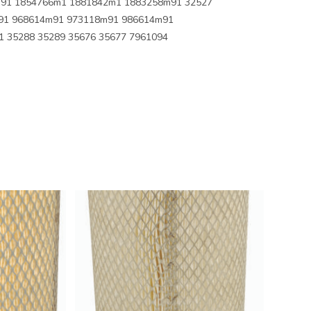
91 1854766m1 1881842m1 1883258m91 32527
91 968614m91 973118m91 986614m91
1 35288 35289 35676 35677 7961094