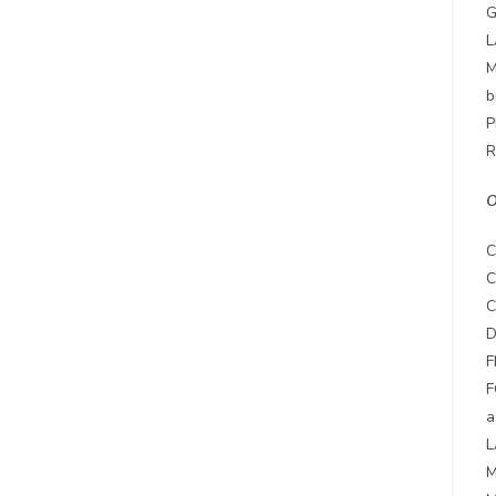
G
L
M
b
P
R
C
C
C
D
F
F
a
L
M