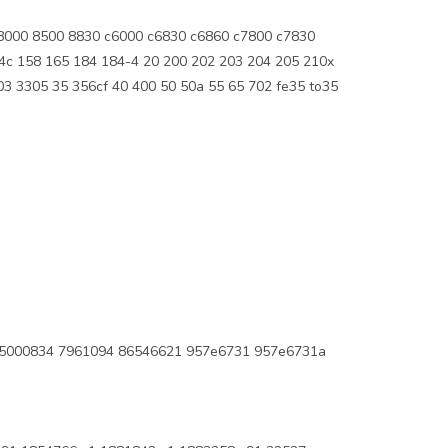
8000 8500 8830 c6000 c6830 c6860 c7800 c7830
c 158 165 184 184-4 20 200 202 203 204 205 210x
03 3305 35 356cf 40 400 50 50a 55 65 702 fe35 to35
5000834 7961094 86546621 957e6731 957e6731a