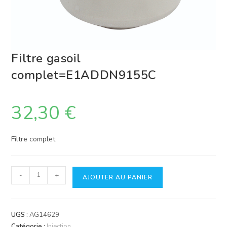
Filtre gasoil
complet=E1ADDN9155C
32,30
€
Filtre complet
quantité
-
+
AJOUTER AU PANIER
de
Filtre
gasoil
UGS :
AG14629
complet=E1ADDN9155C
Catégorie :
Injection