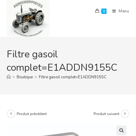
Skip
to
Menu
0
content
Filtre gasoil
complet=E1ADDN9155C
>
Boutique
>
Filtre gasoil complet=E1ADDN9155C
Produit précédent
Produit suivant