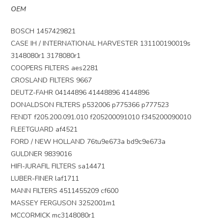
OEM
BOSCH 1457429821
CASE IH / INTERNATIONAL HARVESTER 131100190019s
3148080r1 3178080r1
COOPERS FILTERS aes2281
CROSLAND FILTERS 9667
DEUTZ-FAHR 04144896 41448896 4144896
DONALDSON FILTERS p532006 p775366 p777523
FENDT f205.200.091.010 f205200091010 f345200090010
FLEETGUARD af4521
FORD / NEW HOLLAND 76tu9e673a bd9c9e673a
GULDNER 9839016
HIFI-JURAFIL FILTERS sa14471
LUBER-FINER laf1711
MANN FILTERS 4511455209 cf600
MASSEY FERGUSON 3252001m1
MCCORMICK mc3148080r1