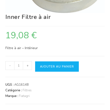
Inner Filtre à air
19,08
€
Filtre à air – Intérieur
quantité
-
+
AJOUTER AU PANIER
de
Inner
Filtre
UGS :
AG16148
à
Catégorie :
Filtres
air
Marque :
Fiatagri