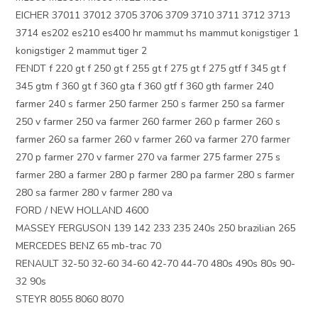
EICHER 37011 37012 3705 3706 3709 3710 3711 3712 3713
3714 es202 es210 es400 hr mammut hs mammut konigstiger 1
konigstiger 2 mammut tiger 2
FENDT f 220 gt f 250 gt f 255 gt f 275 gt f 275 gtf f 345 gt f
345 gtm f 360 gt f 360 gta f 360 gtf f 360 gth farmer 240
farmer 240 s farmer 250 farmer 250 s farmer 250 sa farmer
250 v farmer 250 va farmer 260 farmer 260 p farmer 260 s
farmer 260 sa farmer 260 v farmer 260 va farmer 270 farmer
270 p farmer 270 v farmer 270 va farmer 275 farmer 275 s
farmer 280 a farmer 280 p farmer 280 pa farmer 280 s farmer
280 sa farmer 280 v farmer 280 va
FORD / NEW HOLLAND 4600
MASSEY FERGUSON 139 142 233 235 240s 250 brazilian 265
MERCEDES BENZ 65 mb-trac 70
RENAULT 32-50 32-60 34-60 42-70 44-70 480s 490s 80s 90-
32 90s
STEYR 8055 8060 8070