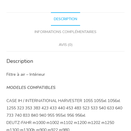
DESCRIPTION
INFORMATIONS COMPLÉMENTAIRES
AVIS (0)
Description
Filtre à air – Intérieur
MODELES COMPATIBLES
CASE IH / INTERNATIONAL HARVESTER 1055 1055xl 1056xl
1255 323 353 383 423 433 440 453 483 523 533 540 633 640
733 740 833 840 940 955 955xl 956 956xl
DEUTZ-FAHR m1000 m1002 m1102 m1200 m1202 m1250
m1300 m1300h m900 m922 m980