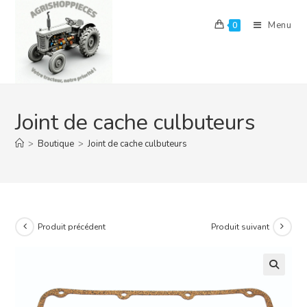
Skip
to
Menu
0
content
Joint de cache culbuteurs
>
Boutique
>
Joint de cache culbuteurs
Produit précédent
Produit suivant