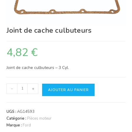
Joint de cache culbuteurs
4,82
€
Joint de cache culbuteurs – 3 Cyl.
quantité
-
+
AJOUTER AU PANIER
de
Joint
de
UGS :
AG14593
cache
Catégorie :
Pièces moteur
culbuteurs
Marque :
Ford