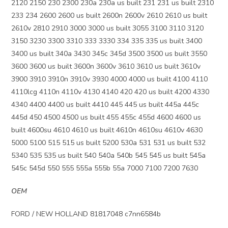
2120 2150 230 2300 230a 230a us built 231 231 us built 2310
233 234 2600 2600 us built 2600n 2600v 2610 2610 us built
2610v 2810 2910 3000 3000 us built 3055 3100 3110 3120
3150 3230 3300 3310 333 3330 334 335 335 us built 3400
3400 us built 340a 3430 345c 345d 3500 3500 us built 3550
3600 3600 us built 3600n 3600v 3610 3610 us built 3610v
3900 3910 3910n 3910v 3930 4000 4000 us built 4100 4110
4110lcg 4110n 4110v 4130 4140 420 420 us built 4200 4330
4340 4400 4400 us built 4410 445 445 us built 445a 445c
445d 450 4500 4500 us built 455 455c 455d 4600 4600 us
built 4600su 4610 4610 us built 4610n 4610su 4610v 4630
5000 5100 515 515 us built 5200 530a 531 531 us built 532
5340 535 535 us built 540 540a 540b 545 545 us built 545a
545c 545d 550 555 555a 555b 55a 7000 7100 7200 7630
OEM
FORD / NEW HOLLAND 81817048 c7nn6584b