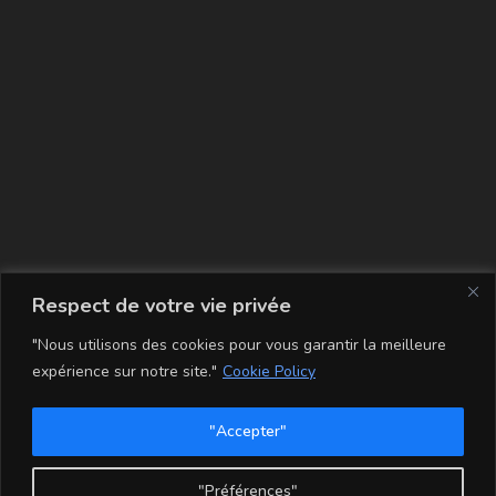
La carte
Respect de votre vie privée
"Nous utilisons des cookies pour vous garantir la meilleure
expérience sur notre site."
Cookie Policy
"Accepter"
Conditions Générales de Vente
Mentions légales
Mon compte
Politique de Confidentialité et Cookie
"Préférences"