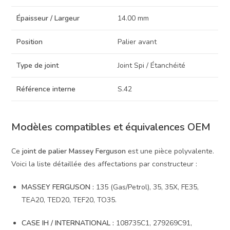
Épaisseur / Largeur
14.00 mm
Position
Palier avant
Type de joint
Joint Spi / Étanchéité
Référence interne
S.42
Modèles compatibles et équivalences OEM
Ce
joint de palier Massey Ferguson
est une pièce polyvalente.
Voici la liste détaillée des affectations par constructeur :
MASSEY FERGUSON :
135 (Gas/Petrol), 35, 35X, FE35,
TEA20, TED20, TEF20, TO35.
CASE IH / INTERNATIONAL :
108735C1, 279269C91,