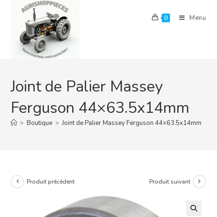
Skip
to
Menu
0
content
Joint de Palier Massey
Ferguson 44×63.5x14mm
>
Boutique
>
Joint de Palier Massey Ferguson 44×63.5x14mm
Produit précédent
Produit suivant