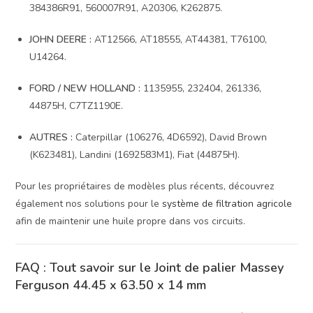
384386R91, 560007R91, A20306, K262875.
JOHN DEERE :
AT12566, AT18555, AT44381, T76100,
U14264.
FORD / NEW HOLLAND :
1135955, 232404, 261336,
44875H, C7TZ1190E.
AUTRES :
Caterpillar (106276, 4D6592), David Brown
(K623481), Landini (1692583M1), Fiat (44875H).
Pour les propriétaires de modèles plus récents, découvrez
également nos solutions pour le
système de filtration agricole
afin de maintenir une huile propre dans vos circuits.
FAQ : Tout savoir sur le Joint de palier Massey
Ferguson 44.45 x 63.50 x 14 mm