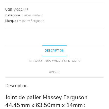
Joint
de
UGS :
AG12447
Palier
Catégorie :
Pièces moteur
Massey
Marque :
Massey Ferguson
Ferguson
44x63.5x14mm
DESCRIPTION
INFORMATIONS COMPLÉMENTAIRES
AVIS (0)
Description
Joint de palier Massey Ferguson
44.45mm x 63.50mm x 14mm :