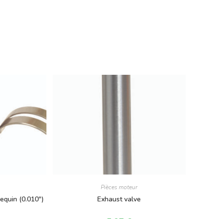
Pièces moteur
requin (0.010″)
Exhaust valve