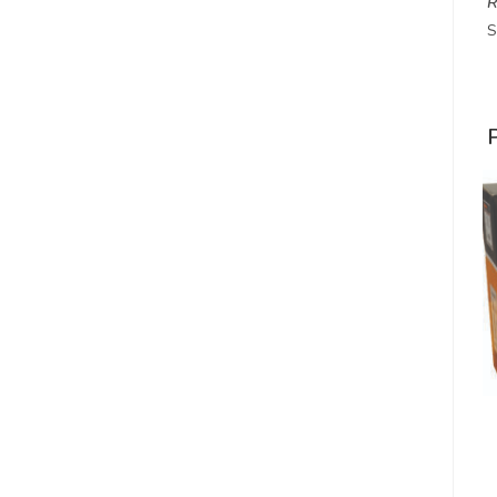
R
S
P