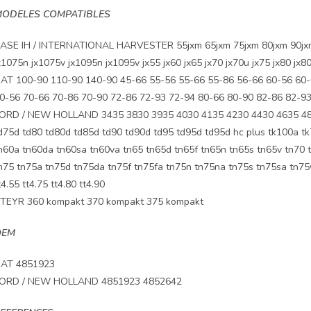
ODELES COMPATIBLES
ASE IH / INTERNATIONAL HARVESTER 55jxm 65jxm 75jxm 80jxm 90jxm j
x1075n jx1075v jx1095n jx1095v jx55 jx60 jx65 jx70 jx70u jx75 jx80 jx80
IAT 100-90 110-90 140-90 45-66 55-56 55-66 55-86 56-66 60-56 60-
0-56 70-66 70-86 70-90 72-86 72-93 72-94 80-66 80-90 82-86 82-93
ORD / NEW HOLLAND 3435 3830 3935 4030 4135 4230 4430 4635 483
d75d td80 td80d td85d td90 td90d td95 td95d td95d hc plus tk100a tk
n60a tn60da tn60sa tn60va tn65 tn65d tn65f tn65n tn65s tn65v tn70 
n75 tn75a tn75d tn75da tn75f tn75fa tn75n tn75na tn75s tn75sa tn75v
t4.55 tt4.75 tt4.80 tt4.90
TEYR 360 kompakt 370 kompakt 375 kompakt
OEM
IAT 4851923
ORD / NEW HOLLAND 4851923 4852642