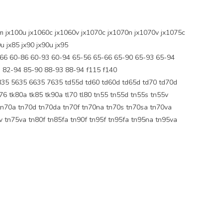
x100u jx1060c jx1060v jx1070c jx1070n jx1070v jx1075c
u jx85 jx90 jx90u jx95
66 60-86 60-93 60-94 65-56 65-66 65-90 65-93 65-94
 82-94 85-90 88-93 88-94 f115 f140
5 5635 6635 7635 td55d td60 td60d td65d td70 td70d
76 tk80a tk85 tk90a tl70 tl80 tn55 tn55d tn55s tn55v
tn70a tn70d tn70da tn70f tn70na tn70s tn70sa tn70va
 tn75va tn80f tn85fa tn90f tn95f tn95fa tn95na tn95va