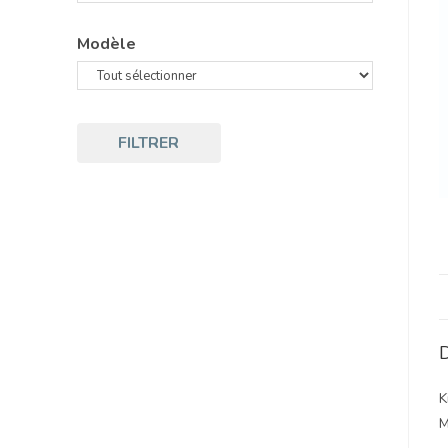
Modèle
FILTRER
D
K
M