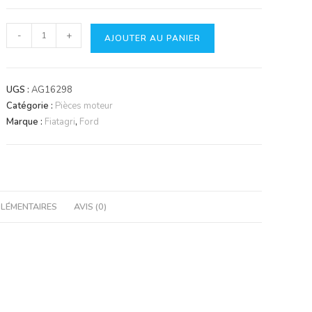
quantité
-
+
AJOUTER AU PANIER
de
Joint
de
UGS :
AG16298
pompe
Catégorie :
Pièces moteur
à
Marque :
Fiatagri
,
Ford
injection
LÉMENTAIRES
AVIS (0)