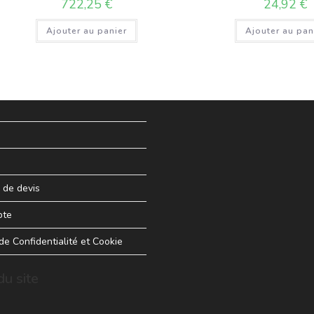
722,25
€
24,92
€
Ajouter au panier
Ajouter au pan
de devis
pte
 de Confidentialité et Cookie
u site