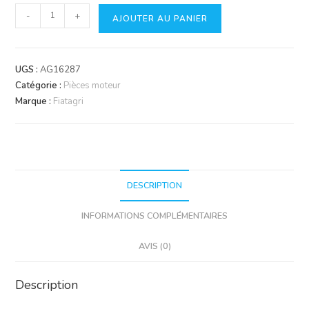
quantité
-
+
AJOUTER AU PANIER
de
Joint
de
UGS :
AG16287
thermostat
Catégorie :
Pièces moteur
Marque :
Fiatagri
DESCRIPTION
INFORMATIONS COMPLÉMENTAIRES
AVIS (0)
Description