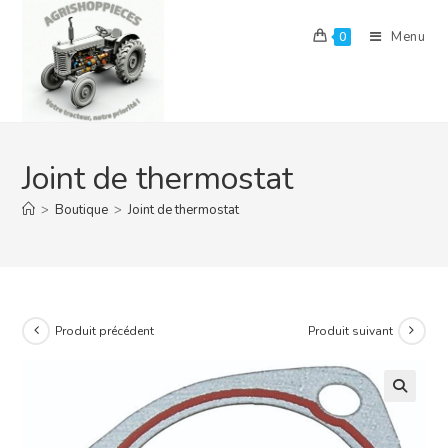
Skip
to
Menu
0
content
Joint de thermostat
>
Boutique
>
Joint de thermostat
Produit précédent
Produit suivant