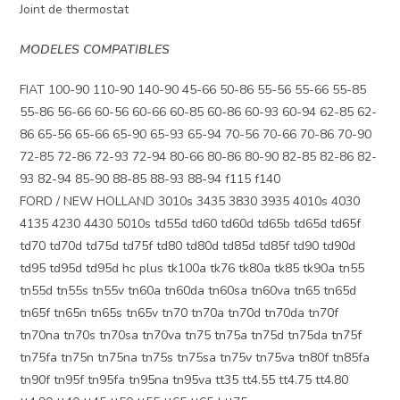
Joint de thermostat
MODELES COMPATIBLES
FIAT 100-90 110-90 140-90 45-66 50-86 55-56 55-66 55-85
55-86 56-66 60-56 60-66 60-85 60-86 60-93 60-94 62-85 62-
86 65-56 65-66 65-90 65-93 65-94 70-56 70-66 70-86 70-90
72-85 72-86 72-93 72-94 80-66 80-86 80-90 82-85 82-86 82-
93 82-94 85-90 88-85 88-93 88-94 f115 f140
FORD / NEW HOLLAND 3010s 3435 3830 3935 4010s 4030
4135 4230 4430 5010s td55d td60 td60d td65b td65d td65f
td70 td70d td75d td75f td80 td80d td85d td85f td90 td90d
td95 td95d td95d hc plus tk100a tk76 tk80a tk85 tk90a tn55
tn55d tn55s tn55v tn60a tn60da tn60sa tn60va tn65 tn65d
tn65f tn65n tn65s tn65v tn70 tn70a tn70d tn70da tn70f
tn70na tn70s tn70sa tn70va tn75 tn75a tn75d tn75da tn75f
tn75fa tn75n tn75na tn75s tn75sa tn75v tn75va tn80f tn85fa
tn90f tn95f tn95fa tn95na tn95va tt35 tt4.55 tt4.75 tt4.80