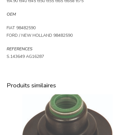
tt4.90 tt40 tt45 tt50 tt55 tt65 tt65d tt75
OEM
FIAT 98482590
FORD / NEW HOLLAND 98482590
REFERENCES
S.143649 AG16287
Produits similaires