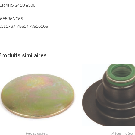
ERKINS 2418m506
EFERENCES
.111787 75614 AG16165
roduits similaires
Pièces moteur
Pièces moteur