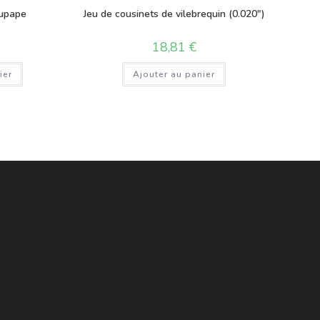
oupape
Jeu de cousinets de vilebrequin (0.020″)
18,81
€
ier
Ajouter au panier