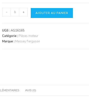
quantité
-
+
AJOUTER AU PANIER
de
Joint
de
UGS :
AG16165
tige
Catégorie :
Pièces moteur
de
Marque :
Massey Ferguson
soupape
LÉMENTAIRES
AVIS (0)