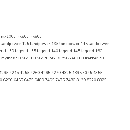
0 mx100c mx80c mx90c
s 65 landpower 125 landpower 135 landpower 145 landpower
end 130 legend 135 legend 140 legend 145 legend 160
ythos 90 rex 100 rex 70 rex 90 trekker 100 trekker 70
235 4245 4255 4260 4265 4270 4325 4335 4345 4355
0 6290 6465 6475 6480 7465 7475 7480 8120 8220 8925