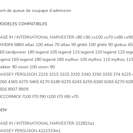
oint de queue de soupape d’admission
ODELES COMPATIBLES
ASE IH / INTERNATIONAL HARVESTER c80 c90 cx100 cx70 cx80 cx9
ANDINI 6860 atlas 100 atlas 70 atlas 90 ghibli 100 ghibli 90 globu
65 landpower 185 legend 105 legend 115 legend 120 legend 125 leg
egend 165 legend 180 legend 185 mythos 100 mythos 110 mythos 115 m
rekker 90 vision 100 vision 90
ASSEY FERGUSON 2225 3315 3325 3330 3340 3350 3355 374 4225 4
360 4365 4370 5465 6170 6180 6235 6245 6255 6260 6265 6270 628
926 8937 8939
CCORMICK f100 f70 f90 t100 t70 t90 v70
OEM
ASE IH / INTERNATIONAL HARVESTER 322823a1
ASSEY FERGUSON 4222333m1