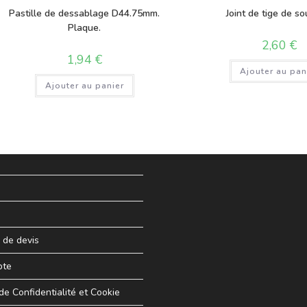
Pastille de dessablage D44.75mm.
Joint de tige de s
Plaque.
2,60
€
1,94
€
Ajouter au pan
Ajouter au panier
de devis
pte
 de Confidentialité et Cookie