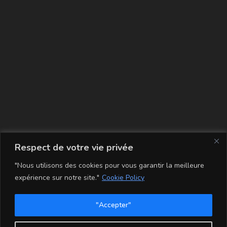
La carte
Respect de votre vie privée
"Nous utilisons des cookies pour vous garantir la meilleure
expérience sur notre site."
Cookie Policy
"Accepter"
Conditions Générales de Vente
Mentions légales
Mon compte