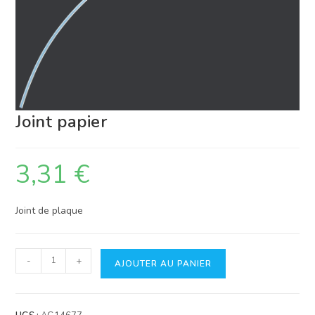
Joint papier
3,31
€
Joint de plaque
quantité
-
+
AJOUTER AU PANIER
de
Joint
papier