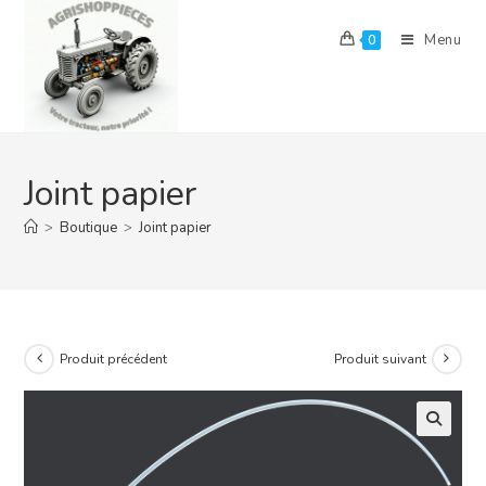
Skip
to
Menu
0
content
Joint papier
>
Boutique
>
Joint papier
Produit précédent
Produit suivant