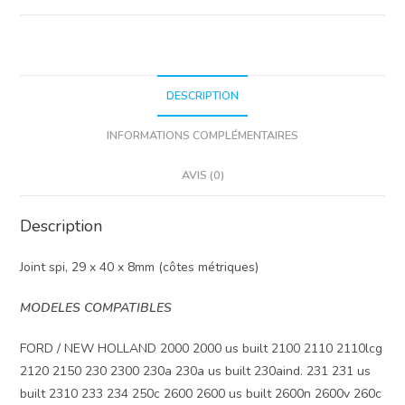
pédale
de
frein.
29mm
x
DESCRIPTION
40mm
INFORMATIONS COMPLÉMENTAIRES
x
8mm.
AVIS (0)
Description
Joint spi, 29 x 40 x 8mm (côtes métriques)
MODELES COMPATIBLES
FORD / NEW HOLLAND 2000 2000 us built 2100 2110 2110lcg
2120 2150 230 2300 230a 230a us built 230aind. 231 231 us
built 2310 233 234 250c 2600 2600 us built 2600n 2600v 260c