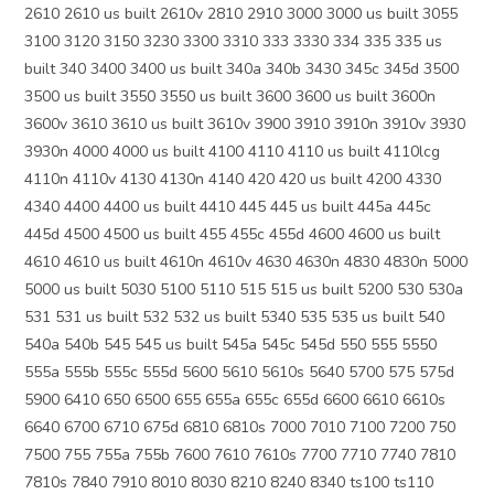
2610 2610 us built 2610v 2810 2910 3000 3000 us built 3055
3100 3120 3150 3230 3300 3310 333 3330 334 335 335 us
built 340 3400 3400 us built 340a 340b 3430 345c 345d 3500
3500 us built 3550 3550 us built 3600 3600 us built 3600n
3600v 3610 3610 us built 3610v 3900 3910 3910n 3910v 3930
3930n 4000 4000 us built 4100 4110 4110 us built 4110lcg
4110n 4110v 4130 4130n 4140 420 420 us built 4200 4330
4340 4400 4400 us built 4410 445 445 us built 445a 445c
445d 4500 4500 us built 455 455c 455d 4600 4600 us built
4610 4610 us built 4610n 4610v 4630 4630n 4830 4830n 5000
5000 us built 5030 5100 5110 515 515 us built 5200 530 530a
531 531 us built 532 532 us built 5340 535 535 us built 540
540a 540b 545 545 us built 545a 545c 545d 550 555 5550
555a 555b 555c 555d 5600 5610 5610s 5640 5700 575 575d
5900 6410 650 6500 655 655a 655c 655d 6600 6610 6610s
6640 6700 6710 675d 6810 6810s 7000 7010 7100 7200 750
7500 755 755a 755b 7600 7610 7610s 7700 7710 7740 7810
7810s 7840 7910 8010 8030 8210 8240 8340 ts100 ts110