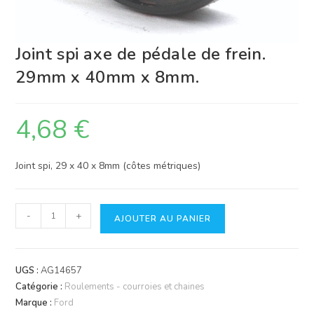
Joint spi axe de pédale de frein.
29mm x 40mm x 8mm.
4,68
€
Joint spi, 29 x 40 x 8mm (côtes métriques)
quantité
-
+
AJOUTER AU PANIER
de
Joint
spi
UGS :
AG14657
axe
Catégorie :
Roulements - courroies et chaines
de
Marque :
Ford