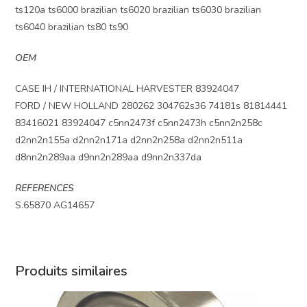
ts120a ts6000 brazilian ts6020 brazilian ts6030 brazilian
ts6040 brazilian ts80 ts90
OEM
CASE IH / INTERNATIONAL HARVESTER 83924047
FORD / NEW HOLLAND 280262 304762s36 74181s 81814441
83416021 83924047 c5nn2473f c5nn2473h c5nn2n258c
d2nn2n155a d2nn2n171a d2nn2n258a d2nn2n511a
d8nn2n289aa d9nn2n289aa d9nn2n337da
REFERENCES
S.65870 AG14657
Produits similaires