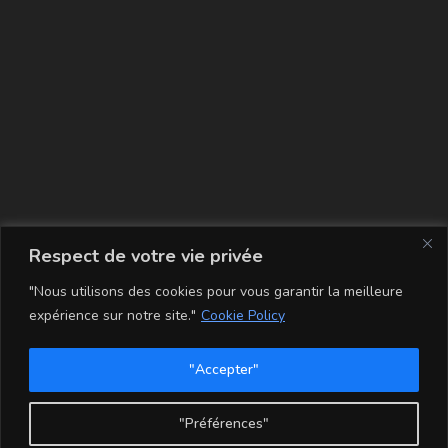
La carte
Respect de votre vie privée
"Nous utilisons des cookies pour vous garantir la meilleure
expérience sur notre site."
Cookie Policy
"Accepter"
Conditions Générales de Vente
Mentions légales
Mon compte
Politique de Confidentialité et Cookie
"Préférences"