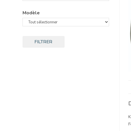
Modèle
FILTRER
D
K
F