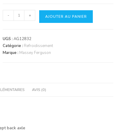
quantité
-
+
AJOUTER AU PANIER
de
Kit
de
UGS :
AG12832
durites
Catégorie :
Refroidissement
Marque :
Massey Ferguson
LÉMENTAIRES
AVIS (0)
ept back axle