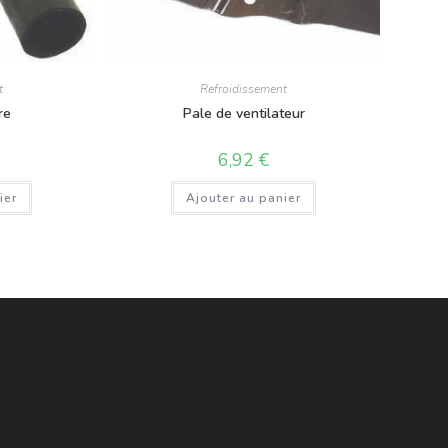
t
Refroidissement
re
Pale de ventilateur
6,92
€
ier
Ajouter au panier