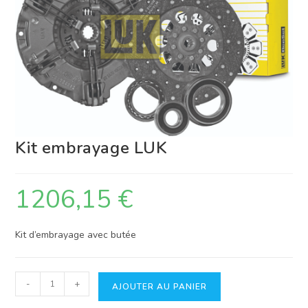
Kit embrayage LUK
1206,15
€
Kit d’embrayage avec butée
quantité
-
+
AJOUTER AU PANIER
de