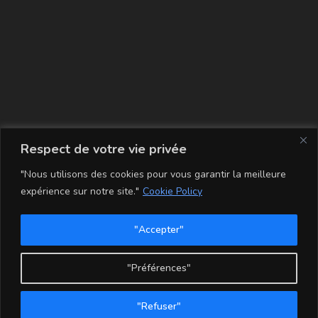
La carte
Respect de votre vie privée
"Nous utilisons des cookies pour vous garantir la meilleure
expérience sur notre site."
Cookie Policy
"Accepter"
Conditions Générales de Vente
Mentions légales
Mon compte
Politique de Confidentialité et Cookie
"Préférences"
Copyright - WordPress Theme by OceanWP
"Refuser"