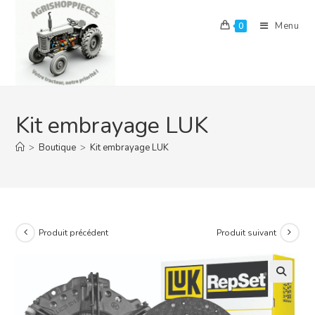
Skip
to
Menu
0
content
Kit embrayage LUK
>
Boutique
>
Kit embrayage LUK
Produit précédent
Produit suivant