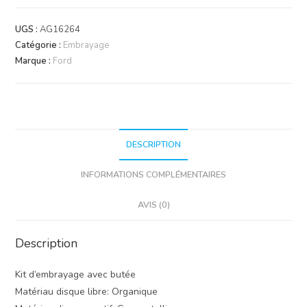
Kit
embrayage
UGS :
AG16264
LUK
Catégorie :
Embrayage
Marque :
Ford
DESCRIPTION
INFORMATIONS COMPLÉMENTAIRES
AVIS (0)
Description
Kit d’embrayage avec butée
Matériau disque libre: Organique