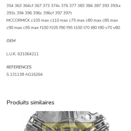
354 363 364cf 367 373 374s 376 377 383 384 387 393 393lx
393s 394 396 396c 396cf 397 397t
MCCORMICK c105 max c110 max c75 max c80 max c85 max
c90 max c95 max f100 f105 f90 f95 t100 t70 t80 t90 v70 v80
OEM
L.U.K. 631064211
REFERENCES
S.131138 AG16264
Produits similaires